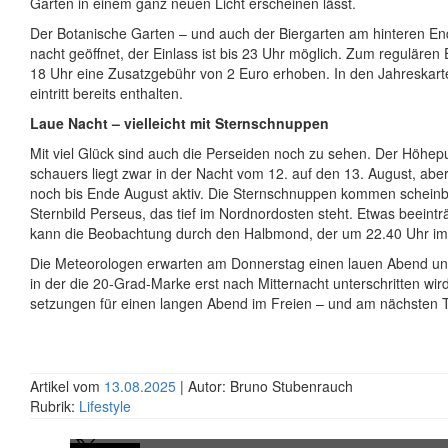
Garten in einem ganz neuen Licht erscheinen lässt.
Der Botanische Garten – und auch der Biergarten am hinteren Ende
nacht geöffnet, der Einlass ist bis 23 Uhr möglich. Zum regulären Ei
18 Uhr eine Zusatz­gebühr von 2 Euro erhoben. In den Jahres­kart
eintritt bereits enthalten.
Laue Nacht – vielleicht mit Stern­schnuppen
Mit viel Glück sind auch die Perseiden noch zu sehen. Der Höhep
schauers liegt zwar in der Nacht vom 12. auf den 13. August, aber
noch bis Ende August aktiv. Die Stern­schnuppen kommen schein
Sternbild Perseus, das tief im Nord­nordosten steht. Etwas beeintr
kann die Beobachtung durch den Halbmond, der um 22.40 Uhr im
Die Meteorologen erwarten am Donnerstag einen lauen Abend und
in der die 20-Grad-Marke erst nach Mitternacht unter­schritten wir
setzungen für einen langen Abend im Freien – und am nächsten Ta
Artikel vom
13.08.2025
| Autor: Bruno Stubenrauch
Rubrik:
Lifestyle