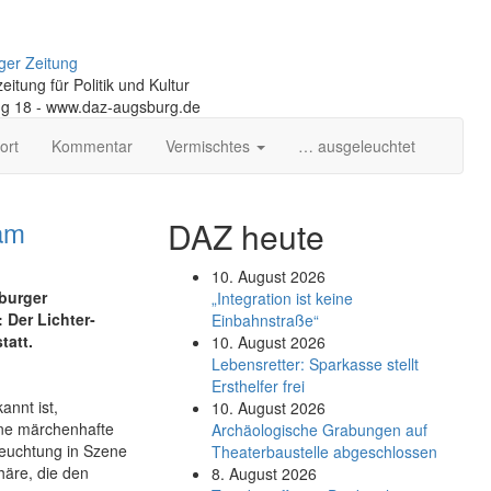
ger Zeitung
itung für Politik und Kultur
ng 18 - www.daz-augsburg.de
ort
Kommentar
Vermischtes
… ausgeleuchtet
 am
DAZ heute
10. August 2026
burger
„Integration ist keine
Der Lichter­­
Einbahnstraße“
tatt.
10. August 2026
Le­bens­ret­ter: Spar­kas­se stellt
Erst­hel­fer frei
nnt ist,
10. August 2026
ne märchen­hafte
Ar­chäo­lo­gi­sche Gra­bun­gen auf
leuchtung in Szene
Thea­ter­bau­stel­le ab­ge­schlos­sen
häre, die den
8. August 2026