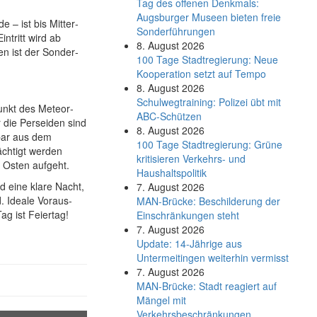
Tag des offenen Denkmals:
Augsburger Museen bieten freie
 – ist bis Mitter­
Sonderführungen
ntritt wird ab
8. August 2026
en ist der Sonder­
100 Tage Stadtregierung: Neue
Kooperation setzt auf Tempo
8. August 2026
Schul­weg­trai­ning: Poli­zei übt mit
unkt des Meteor­
ABC-Schüt­zen
 die Perseiden sind
8. August 2026
bar aus dem
100 Tage Stadtregierung: Grüne
ächtigt werden
kritisieren Verkehrs- und
 Osten aufgeht.
Haushaltspolitik
 eine klare Nacht,
7. August 2026
d. Ideale Voraus­
MAN-Brücke: Beschilderung der
g ist Feiertag!
Einschränkungen steht
7. August 2026
Update: 14-Jährige aus
Untermeitingen weiterhin vermisst
7. August 2026
MAN-Brücke: Stadt reagiert auf
Mängel mit
Verkehrsbeschränkungen