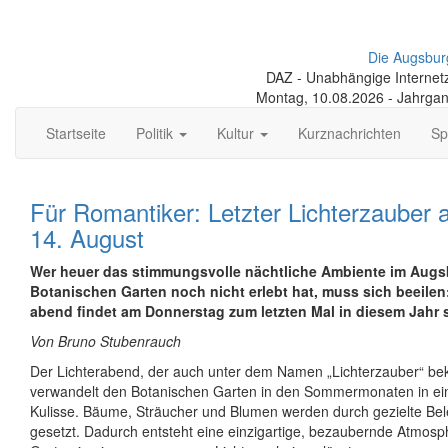
Die Augsbur
DAZ - Unabhängige Internetze
Montag, 10.08.2026 - Jahrga
Startseite
Politik
Kultur
Kurznachrichten
Sp
Für Romantiker: Letzter Lichterzauber
14. August
Wer heuer das stimmungsvolle nächtliche Ambiente im Augs
Botanischen Garten noch nicht erlebt hat, muss sich beeilen: 
abend findet am Donnerstag zum letzten Mal in diesem Jahr s
Von Bruno Stubenrauch
Der Lichterabend, der auch unter dem Namen „Lichterzauber“ beka
verwandelt den Botanischen Garten in den Sommer­monaten in ei
Kulisse. Bäume, Sträucher und Blumen werden durch gezielte Be
gesetzt. Dadurch entsteht eine einzigartige, bezaubernde Atmosp