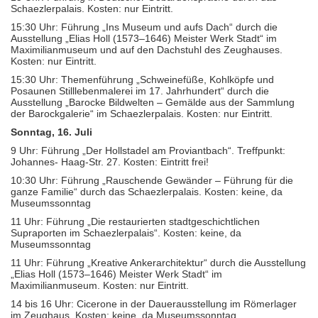
Schaezlerpalais. Kosten: nur Eintritt.
15:30 Uhr: Führung „Ins Museum und aufs Dach“ durch die
Ausstellung „Elias Holl (1573–1646) Meister Werk Stadt“ im
Maximilianmuseum und auf den Dachstuhl des Zeughauses.
Kosten: nur Eintritt.
15:30 Uhr: Themenführung „Schweinefüße, Kohlköpfe und
Posaunen Stilllebenmalerei im 17. Jahrhundert“ durch die
Ausstellung „Barocke Bildwelten – Gemälde aus der Sammlung
der Barockgalerie“ im Schaezlerpalais. Kosten: nur Eintritt.
Sonntag, 16. Juli
9 Uhr: Führung „Der Hollstadel am Proviantbach“. Treffpunkt:
Johannes- Haag-Str. 27. Kosten: Eintritt frei!
10:30 Uhr: Führung „Rauschende Gewänder – Führung für die
ganze Familie“ durch das Schaezlerpalais. Kosten: keine, da
Museumssonntag
11 Uhr: Führung „Die restaurierten stadtgeschichtlichen
Supraporten im Schaezlerpalais“. Kosten: keine, da
Museumssonntag
11 Uhr: Führung „Kreative Ankerarchitektur“ durch die Ausstellung
„Elias Holl (1573–1646) Meister Werk Stadt“ im
Maximilianmuseum. Kosten: nur Eintritt.
14 bis 16 Uhr: Cicerone in der Dauerausstellung im Römerlager
im Zeughaus. Kosten: keine, da Museumssonntag.