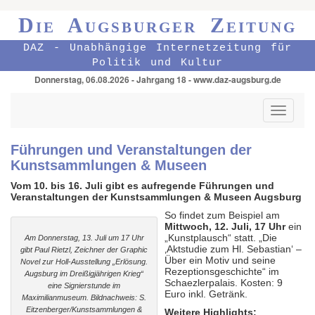
Die Augsburger Zeitung
DAZ - Unabhängige Internetzeitung für
Politik und Kultur
Donnerstag, 06.08.2026 - Jahrgang 18 - www.daz-augsburg.de
Toggle
navigati
Führungen und Veranstaltungen der
Kunstsammlungen & Museen
Vom 10. bis 16. Juli gibt es aufregende Führungen und
Veranstaltungen der Kunstsammlungen & Museen Augsburg
So findet zum Beispiel am
Mittwoch, 12. Juli, 17 Uhr
ein
„Kunstplausch“ statt. „Die
Am Donnerstag, 13. Juli um 17 Uhr
‚Aktstudie zum Hl. Sebastian‘ –
gibt Paul Rietzl, Zeichner der Graphic
Über ein Motiv und seine
Novel zur Holl-Ausstellung „Erlösung.
Rezeptionsgeschichte“ im
Augsburg im Dreißigjährigen Krieg“
Schaezlerpalais. Kosten: 9
eine Signierstunde im
Euro inkl. Getränk.
Maximilianmuseum. Bildnachweis: S.
Eitzenberger/Kunstsammlungen &
Weitere Highlights: