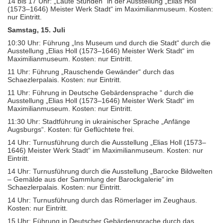
14 bis 17 Uhr: „Laute Stunden“ in der Ausstellung „Elias Holl
(1573–1646) Meister Werk Stadt“ im Maximilianmuseum. Kosten:
nur Eintritt.
Samstag, 15. Juli
10:30 Uhr: Führung „Ins Museum und durch die Stadt“ durch die
Ausstellung „Elias Holl (1573–1646) Meister Werk Stadt“ im
Maximilianmuseum. Kosten: nur Eintritt.
11 Uhr: Führung „Rauschende Gewänder“ durch das
Schaezlerpalais. Kosten: nur Eintritt.
11 Uhr: Führung in Deutsche Gebärdensprache “ durch die
Ausstellung „Elias Holl (1573–1646) Meister Werk Stadt“ im
Maximilianmuseum. Kosten: nur Eintritt.
11:30 Uhr: Stadtführung in ukrainischer Sprache „Anfänge
Augsburgs“. Kosten: für Geflüchtete frei.
14 Uhr: Turnusführung durch die Ausstellung „Elias Holl (1573–
1646) Meister Werk Stadt“ im Maximilianmuseum. Kosten: nur
Eintritt.
14 Uhr: Turnusführung durch die Ausstellung „Barocke Bildwelten
– Gemälde aus der Sammlung der Barockgalerie“ im
Schaezlerpalais. Kosten: nur Eintritt.
14 Uhr: Turnusführung durch das Römerlager im Zeughaus.
Kosten: nur Eintritt.
15 Uhr: Führung in Deutscher Gebärdensprache durch das