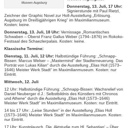
Museen Augsburg
Donnerstag, 13. Juli, 17 Uhr:
Signierstunde mit Paul Rietzl,
Zeichner der Graphic Novel zur Holl-Ausstellung „Erlösung.
Augsburg im Dreißigjährigen Krieg“ im Maximilianmuseum.
Kosten: keine.
Donnerstag, 13. Juli, 18 Uhr:
Vernissage „Romantisches
Schwaben – Oberst Franz Gallus Weber (1794–1876) im Rokoko-
Festsaal des Schaezlerpalais. Kosten: keine.
Klassische Termine:
Dienstag, 11. Juli, 12 Uhr:
Halbstündige Führung: „Schnapp-
Bissen: Marcus Welser – „Mastermind“ der Stadterneuerung. Das
Porträt von Lukas Kilian“ durch die Ausstellung „Elias Holl (1573–
1646) Meister Werk Stadt“ im Maximilianmuseum. Kosten: nur
Eintritt.
Mittwoch, 12. Juli
12 Uhr: Halbstündige Führung: „Schnapp-Bissen: Wachsrelief von
Daniel Neuberger d.J.: Selbstbildnis des Künstlers mit Chronos
und Athene“ durch die Ausstellung „Elias Holl (1573–1646)
Meister Werk Stadt“ im Maximilianmuseum. Kosten: nur Eintritt.
14 bis 17 Uhr: „Leise Stunden“ in der Ausstellung „Elias Holl
(1573–1646) Meister Werk Stadt“ im Maximilianmuseum. Kosten:
nur Eintritt.
17 Uhr: Kunstplausch „Die ‚Aktstudie zum Hl. Sebastian‘ – Über