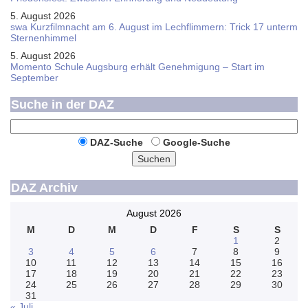
5. August 2026
swa Kurz­film­nacht am 6. August im Lech­flim­mern: Trick 17 unterm
Sternen­himmel
5. August 2026
Momento Schule Augsburg erhält Genehmigung – Start im
September
Suche in der DAZ
DAZ-Suche
Google-Suche
Suchen
DAZ Archiv
August 2026
M
D
M
D
F
S
S
1
2
3
4
5
6
7
8
9
10
11
12
13
14
15
16
17
18
19
20
21
22
23
24
25
26
27
28
29
30
31
« Juli