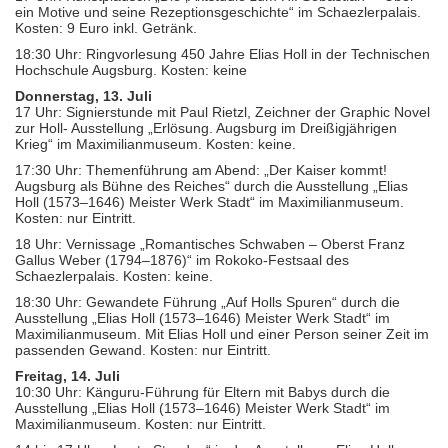
ein Motive und seine Rezeptionsgeschichte“ im Schaezlerpalais.
Kosten: 9 Euro inkl. Getränk.
18:30 Uhr: Ringvorlesung 450 Jahre Elias Holl in der Technischen
Hochschule Augsburg. Kosten: keine
Donnerstag, 13. Juli
17 Uhr: Signierstunde mit Paul Rietzl, Zeichner der Graphic Novel
zur Holl- Ausstellung „Erlösung. Augsburg im Dreißigjährigen
Krieg“ im Maximilianmuseum. Kosten: keine.
17:30 Uhr: Themenführung am Abend: „Der Kaiser kommt!
Augsburg als Bühne des Reiches“ durch die Ausstellung „Elias
Holl (1573–1646) Meister Werk Stadt“ im Maximilianmuseum.
Kosten: nur Eintritt.
18 Uhr: Vernissage „Romantisches Schwaben – Oberst Franz
Gallus Weber (1794–1876)“ im Rokoko-Festsaal des
Schaezlerpalais. Kosten: keine.
18:30 Uhr: Gewandete Führung „Auf Holls Spuren“ durch die
Ausstellung „Elias Holl (1573–1646) Meister Werk Stadt“ im
Maximilianmuseum. Mit Elias Holl und einer Person seiner Zeit im
passenden Gewand. Kosten: nur Eintritt.
Freitag, 14. Juli
10:30 Uhr: Känguru-Führung für Eltern mit Babys durch die
Ausstellung „Elias Holl (1573–1646) Meister Werk Stadt“ im
Maximilianmuseum. Kosten: nur Eintritt.