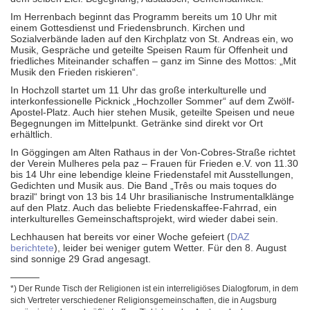
Im Herrenbach beginnt das Programm bereits um 10 Uhr mit
einem Gottesdienst und Friedensbrunch. Kirchen und
Sozialverbände laden auf den Kirchplatz von St. Andreas ein, wo
Musik, Gespräche und geteilte Speisen Raum für Offenheit und
friedliches Miteinander schaffen – ganz im Sinne des Mottos: „Mit
Musik den Frieden riskieren“.
In Hochzoll startet um 11 Uhr das große interkulturelle und
interkonfessionelle Picknick „Hochzoller Sommer“ auf dem Zwölf-
Apostel-Platz. Auch hier stehen Musik, geteilte Speisen und neue
Begegnungen im Mittelpunkt. Getränke sind direkt vor Ort
erhältlich.
In Göggingen am Alten Rathaus in der Von-Cobres-Straße richtet
der Verein Mulheres pela paz – Frauen für Frieden e.V. von 11.30
bis 14 Uhr eine lebendige kleine Friedenstafel mit Ausstellungen,
Gedichten und Musik aus. Die Band „Três ou mais toques do
brazil“ bringt von 13 bis 14 Uhr brasilianische Instrumentalklänge
auf den Platz. Auch das beliebte Friedenskaffee-Fahrrad, ein
interkulturelles Gemeinschaftsprojekt, wird wieder dabei sein.
Lechhausen hat bereits vor einer Woche gefeiert (
DAZ
berichtete
), leider bei weniger gutem Wetter. Für den 8. August
sind sonnige 29 Grad angesagt.
———
*) Der Runde Tisch der Religionen ist ein interreligiöses Dialogforum, in dem
sich Vertreter verschiedener Religionsgemeinschaften, die in Augsburg