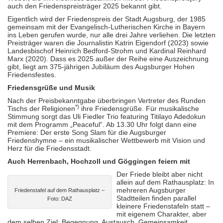
auch den Friedenspreisträger 2025 bekannt gibt.
Eigentlich wird der Friedenspreis der Stadt Augsburg, der 1985
gemeinsam mit der Evangelisch-Lutherischen Kirche in Bayern
ins Leben gerufen wurde, nur alle drei Jahre verliehen. Die letzten
Preisträger waren die Journalistin Katrin Eigendorf (2023) sowie
Landesbischof Heinrich Bedford-Strohm und Kardinal Reinhard
Marx (2020). Dass es 2025 außer der Reihe eine Auszeichnung
gibt, liegt am 375-jährigen Jubiläum des Augsburger Hohen
Friedensfestes.
Friedensgrüße und Musik
Nach der Preisbekanntgabe überbringen Vertreter des Runden
*)
Tischs der Religionen
ihre Friedensgrüße. Für musikalische
Stimmung sorgt das Uli Fiedler Trio featuring Titilayo Adedokun
mit dem Programm „Peaceful“. Ab 13.30 Uhr folgt dann eine
Premiere: Der erste Song Slam für die Augsburger
Friedenshymne – ein musikalischer Wettbewerb mit Vision und
Herz für die Friedensstadt.
Auch Herrenbach, Hochzoll und Göggingen feiern mit
Der Friede bleibt aber nicht
allein auf dem Rathausplatz: In
mehreren Augsburger
Friedenstafel auf dem Rathausplatz –
Stadtteilen finden parallel
Foto: DAZ
kleinere Friedenstafeln statt –
mit eigenem Charakter, aber
dem selben Ziel: Begegnung, Austausch, Gemeinsamkeit.