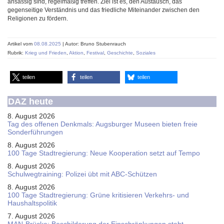
ansässig sind, regelmäßig treffen. Ziel ist es, den Austausch, das
gegenseitige Verständnis und das friedliche Miteinander zwischen den
Religionen zu fördern.
Artikel vom
08.08.2025
| Autor: Bruno Stubenrauch
Rubrik:
Krieg und Frieden
,
Aktion
,
Festival
,
Geschichte
,
Soziales
teilen
teilen
teilen
DAZ heute
8. August 2026
Tag des offenen Denkmals: Augsburger Museen bieten freie
Sonderführungen
8. August 2026
100 Tage Stadtregierung: Neue Kooperation setzt auf Tempo
8. August 2026
Schul­weg­trai­ning: Poli­zei übt mit ABC-Schüt­zen
8. August 2026
100 Tage Stadtregierung: Grüne kritisieren Verkehrs- und
Haushaltspolitik
7. August 2026