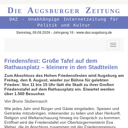
Die Augsburger Zeitung
DAZ - Unabhängige Internetzeitung für
Politik und Kultur
Samstag, 08.08.2026 - Jahrgang 18 - www.daz-augsburg.de
Toggle
navigati
Friedensfest: Große Tafel auf dem
Rathausplatz – kleinere in den Stadtteilen
Zum Abschluss des Hohen Friedensfestes wird Augsburg am
Freitag, den 8. August, wieder zur Bühne für gelebten
Frieden: Von 11 bis 15 Uhr lädt die Stadt zu ihrer Großen
Friedenstafel auf dem Rathausplatz ein. Erwartet werden
über 1.500 Besucher.
Von Bruno Stubenrauch
Wie jedes Jahr sind Bürger und Gäste eingeladen, Speisen und
Getränke mitzubringen, miteinander zu teilen und über Herkunft,
Religion und Weltanschauung hinweg ins Gespräch zu kommen.
Eröffnet wird die Friedenstafel von Oberbürgermeisterin Eva
Weber, die im Anschluss zusammen mit der Friedenspreisjury