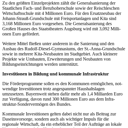
Zu den größten Einzelprojekten zählt die General­sanierung der
Staat­lichen Fach- und Berufs­oberschule sowie der Reischle­schen
Wirt­schafts­schule mit 4 Milli­onen Euro. Für den Ersatz­neubau der
Johann-Strauß-Grundschule mit Freisport­anlagen und Kita sind
3,168 Milli­onen Euro vorgesehen. Die General­sanierung des
Großen Hauses des Staats­theaters Augsburg wird mit 3,092 Milli­
onen Euro gefördert.
Weitere Mittel fließen unter anderem in die Sanierung und den
Ausbau des Rudolf-Diesel-Gymnasiums, der St.-Anna-Grund­schule
sowie in mehrere Kita-Neubauten im Stadt­gebiet. Auch kleinere
Projekte wie Umbauten, Erweite­rungen und Neubauten von
Bildungs­ein­rich­tungen werden unterstützt.
Investitionen in Bildung und kommunale Infrastruktur
Die Förderprogramme sollen es den Kommunen ermög­lichen, not­
wendige Investi­tionen trotz ange­spannter Haus­halts­lagen
umzusetzen. Bayernweit stehen dafür mehr als 1,4 Milli­arden Euro
zur Verfügung, davon rund 300 Milli­onen Euro aus dem Infra­
struktur-Sonder­vermögen des Bundes.
Kommunale Investitionen gelten dabei nicht nur als Beitrag zur
Daseins­vorsorge, sondern auch als wichtiger Impuls für die
regionale Wirt­schaft, da ein erheb­licher Teil der Aufträge an lokale