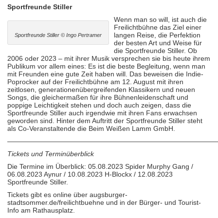
Sportfreunde Stiller
Wenn man so will, ist auch die
Freilichtbühne das Ziel einer
langen Reise, die Perfektion
Sportfreunde Stiller © Ingo Pertramer
der besten Art und Weise für
die Sportfreunde Stiller. Ob
2006 oder 2023 – mit ihrer Musik versprechen sie bis heute ihrem
Publikum vor allem eines: Es ist die beste Begleitung, wenn man
mit Freunden eine gute Zeit haben will. Das beweisen die Indie-
Poprocker auf der Freilichtbühne am 12. August mit ihren
zeitlosen, generationenübergreifenden Klassikern und neuen
Songs, die gleichermaßen für ihre Bühnenleidenschaft und
poppige Leichtigkeit stehen und doch auch zeigen, dass die
Sportfreunde Stiller auch irgendwie mit ihren Fans erwachsen
geworden sind. Hinter dem Auftritt der Sportfreunde Stiller steht
als Co-Veranstaltende die Beim Weißen Lamm GmbH.
———————————————————————————————
Tickets und Terminüberblick
Die Termine im Überblick: 05.08.2023 Spider Murphy Gang /
06.08.2023 Aynur / 10.08.2023 H-Blockx / 12.08.2023
Sportfreunde Stiller.
Tickets gibt es online über augsburger-
stadtsommer.de/freilichtbuehne und in der Bürger- und Tourist-
Info am Rathausplatz.