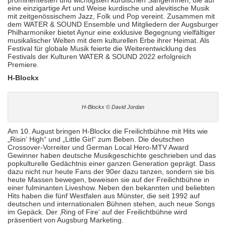
prominentesten und wichtigsten kurdischen Sängerinnen, die auf
eine einzigartige Art und Weise kurdische und alevitische Musik
mit zeitgenössischem Jazz, Folk und Pop vereint. Zusammen mit
dem WATER & SOUND Ensemble und Mitgliedern der Augsburger
Philharmoniker bietet Aynur eine exklusive Begegnung vielfältiger
musikalischer Welten mit dem kulturellen Erbe ihrer Heimat. Als
Festival für globale Musik feierte die Weiterentwicklung des
Festivals der Kulturen WATER & SOUND 2022 erfolgreich
Premiere.
H-Blockx
H-Blockx © David Jordan
Am 10. August bringen H-Blockx die Freilichtbühne mit Hits wie
„Risin‘ High“ und „Little Girl“ zum Beben. Die deutschen
Crossover-Vorreiter und German Local Hero-MTV Award
Gewinner haben deutsche Musikgeschichte geschrieben und das
popkulturelle Gedächtnis einer ganzen Generation geprägt. Dass
dazu nicht nur heute Fans der 90er dazu tanzen, sondern sie bis
heute Massen bewegen, beweisen sie auf der Freilichtbühne in
einer fulminanten Liveshow. Neben den bekannten und beliebten
Hits haben die fünf Westfalen aus Münster, die seit 1992 auf
deutschen und internationalen Bühnen stehen, auch neue Songs
im Gepäck. Der ‚Ring of Fire‘ auf der Freilichtbühne wird
präsentiert von Augsburg Marketing.