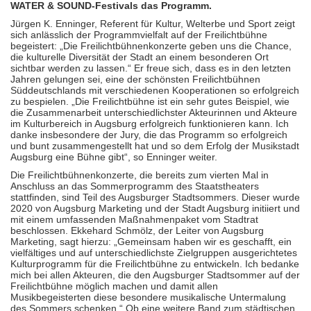
WATER & SOUND-Festivals das Programm.
Jürgen K. Enninger, Referent für Kultur, Welterbe und Sport zeigt
sich anlässlich der Programmvielfalt auf der Freilichtbühne
begeistert: „Die Freilichtbühnenkonzerte geben uns die Chance,
die kulturelle Diversität der Stadt an einem besonderen Ort
sichtbar werden zu lassen.“ Er freue sich, dass es in den letzten
Jahren gelungen sei, eine der schönsten Freilichtbühnen
Süddeutschlands mit verschiedenen Kooperationen so erfolgreich
zu bespielen. „Die Freilichtbühne ist ein sehr gutes Beispiel, wie
die Zusammenarbeit unterschiedlichster Akteurinnen und Akteure
im Kulturbereich in Augsburg erfolgreich funktionieren kann. Ich
danke insbesondere der Jury, die das Programm so erfolgreich
und bunt zusammengestellt hat und so dem Erfolg der Musikstadt
Augsburg eine Bühne gibt“, so Enninger weiter.
Die Freilichtbühnenkonzerte, die bereits zum vierten Mal in
Anschluss an das Sommerprogramm des Staatstheaters
stattfinden, sind Teil des Augsburger Stadtsommers. Dieser wurde
2020 von Augsburg Marketing und der Stadt Augsburg initiiert und
mit einem umfassenden Maßnahmenpaket vom Stadtrat
beschlossen. Ekkehard Schmölz, der Leiter von Augsburg
Marketing, sagt hierzu: „Gemeinsam haben wir es geschafft, ein
vielfältiges und auf unterschiedlichste Zielgruppen ausgerichtetes
Kulturprogramm für die Freilichtbühne zu entwickeln. Ich bedanke
mich bei allen Akteuren, die den Augsburger Stadtsommer auf der
Freilichtbühne möglich machen und damit allen
Musikbegeisterten diese besondere musikalische Untermalung
des Sommers schenken.“ Ob eine weitere Band zum städtischen