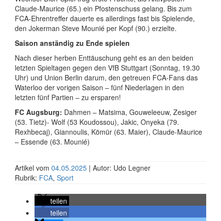
Claude-Maurice (65.) ein Pfostenschuss gelang. Bis zum
FCA-Ehrentreffer dauerte es allerdings fast bis Spielende,
den Jokerman Steve Mounié per Kopf (90.) erzielte.
Saison anständig zu Ende spielen
Nach dieser herben Enttäuschung geht es an den beiden
letzten Spieltagen gegen den VfB Stuttgart (Sonntag, 19.30
Uhr) und Union Berlin darum, den getreuen FCA-Fans das
Waterloo der vorigen Saison – fünf Niederlagen in den
letzten fünf Partien – zu ersparen!
FC Augsburg:
Dahmen – Matsima, Gouweleeuw, Zesiger
(53. Tietz)- Wolf (53 Koudossou), Jakic, Onyeka (79.
Rexhbecaj), Giannoulis, Kömür (63. Maier), Claude-Maurice
– Essende (63. Mounié)
Artikel vom
04.05.2025
| Autor: Udo Legner
Rubrik:
FCA
,
Sport
teilen
teilen