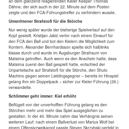
an dem glänzend reagierenden Kieler Keeper Thomas
Dähne, der sich auch in der 22. Minute auf dem Posten
zeigte und den FCA-Führungstreffer zu verhindern wusste.
Umstrittener Strafstoß für die Störche
Nur wenig später wurde der bisherige Spielverlauf auf den
Kopf gestellt. Kristijan Jakić verlor nach einem Einwurf für
den FCA den Ball und bot den Kielern die Möglichkeit zum
Kontern. Alexander Bernhardsson spielte sich halblinks
klasse durch und wurde im Augsburger Strafraum von
Matsima getroffen. Auch wenn es den Anschein hatte, dass
Matsima zuerst den Ball gespielt hatte, entschied der
Unparteiische auf Strafstoß für die Störche, den Shuto
Machino gegen seinen Lieblingsgegner – bereits im Hinspiel
gelang ihm ein Doppelpack – sicher zur Kieler Führung (26.)
verwandelte.
Schlimmer geht immer: Kiel erhöht
Beflügelt von der unverhofften Führung gelang es den
Störchen mehr und mehr das Spiel ausgeglichen zu
gestalten. In der 40. Minute nahm das Verhängnis seinen
weiteren Lauf: nach einem Ballverlust von Marius Wolf bei
einem Offensivzweikampf passte Steven Skrzybski perfekt in