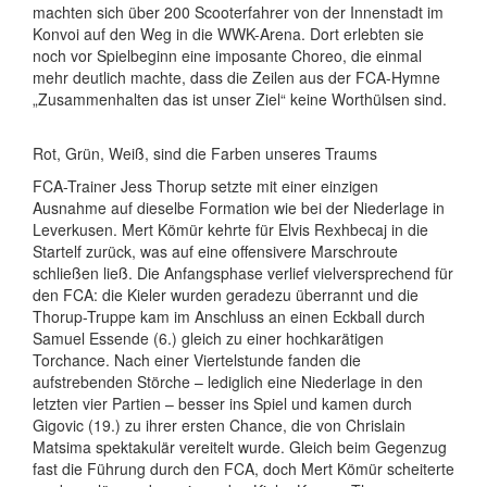
machten sich über 200 Scooterfahrer von der Innenstadt im
Konvoi auf den Weg in die WWK-Arena. Dort erlebten sie
noch vor Spielbeginn eine imposante Choreo, die einmal
mehr deutlich machte, dass die Zeilen aus der FCA-Hymne
„Zusammenhalten das ist unser Ziel“ keine Worthülsen sind.
Rot, Grün, Weiß, sind die Farben unseres Traums
FCA-Trainer Jess Thorup setzte mit einer einzigen
Ausnahme auf dieselbe Formation wie bei der Niederlage in
Leverkusen. Mert Kömür kehrte für Elvis Rexhbecaj in die
Startelf zurück, was auf eine offensivere Marschroute
schließen ließ. Die Anfangsphase verlief vielversprechend für
den FCA: die Kieler wurden geradezu überrannt und die
Thorup-Truppe kam im Anschluss an einen Eckball durch
Samuel Essende (6.) gleich zu einer hochkarätigen
Torchance. Nach einer Viertelstunde fanden die
aufstrebenden Störche – lediglich eine Niederlage in den
letzten vier Partien – besser ins Spiel und kamen durch
Gigovic (19.) zu ihrer ersten Chance, die von Chrislain
Matsima spektakulär vereitelt wurde. Gleich beim Gegenzug
fast die Führung durch den FCA, doch Mert Kömür scheiterte