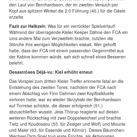
den Lauf von Bernhardsson, der im zweiten Versuch per
Kopf aus spitzem Winkel die 2:0 Führung (40.) für die Gäste
erzielte.
Fazit zur Halbzeit:
Was für ein verrückter Spielverlauf!
Während der überragende Kieler Keeper Dähne den FCA ein
ums andere Mal zum Verzweifeln brachte, nutzten die
Störche ihre wenigen Möglichkeiten eiskalt. Wer gehofft
hatte, dass der FCA mit einem passenden Gegenmittel aus
der Kabine kommen würde, sah sich schnell eines Besseren
belehrt.
Desaströses Déjà-vu: Kiel erhöht erneut
Das Vorspiel zum dritten Kieler Treffer erinnerte fatal an die
Entstehung des zweiten Tores: nachdem der FCA nach
einem Abschlag von Finn Dahmen zwei Kopfballduelle
verloren hatte, war es wieder Skrzybski der Bernhardsson
auf Torreise schickte, die dieser erfolgreich (51.)
abzuschließen wusste. Jess Thorup reagierte auf diesen
weiteren Rückschlag mit zwei Doppelwechsel und brachte
Tietz und Koudossou (53. für Zesiger und Wolf) und Mounie
und Maier (63. für Essende und Kömür). Dieses Bäumchen-
Wechsel-Dich-Spiel trug erste Früchte, als Aktivposten