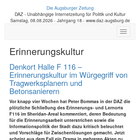
Die Augsburger Zeitung
DAZ - Unabhängige Internetzeitung für Politik und Kultur
Samstag, 08.08.2026 - Jahrgang 18 - www.daz-augsburg.de
Toggle
navigati
Erinnerungskultur
Denkort Halle F 116 –
Erinnerungskultur im Würgegriff von
Tragwerksplanern und
Betonsanierern
Vor knapp vier Wochen hat Peter Bommas in der DAZ die
plötzliche Schließung des Erinnerungs- und Lernorts
F116 im Sheridan-Areal kommentiert, deren Bedeutung
für die Erinnerungsarbeit unterstrichen sowie die
Informationspolitik der Stadt dazu kritisch beleuchtet
und Vorschläge für Zwischenlösungen gemacht. Jetzt
scheint aus dem Fall ein Drama in mehreren Akten zu