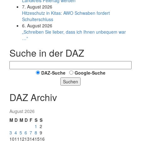
Land­kreis Feier­tag werden
7. August 2026
Hitzeschutz in Kitas: AWO Schwaben fordert
Schulterschluss
6. August 2026
„Schreiben Sie lieber, dass ich Ihnen unbequem war
…“
Suche in der DAZ
DAZ-Suche
Google-Suche
Suchen
DAZ Archiv
August 2026
M
D
M
D
F
S
S
1
2
3
4
5
6
7
8
9
10
11
12
13
14
15
16