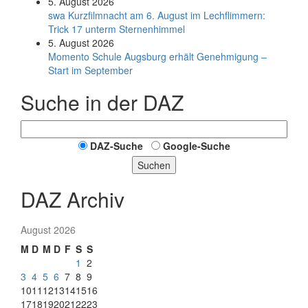
5. August 2026
swa Kurz­film­nacht am 6. August im Lech­flim­mern:
Trick 17 unterm Sternen­himmel
5. August 2026
Momento Schule Augsburg erhält Genehmigung –
Start im September
Suche in der DAZ
DAZ-Suche
Google-Suche
Suchen
DAZ Archiv
August 2026
M
D
M
D
F
S
S
1
2
3
4
5
6
7
8
9
10
11
12
13
14
15
16
17
18
19
20
21
22
23