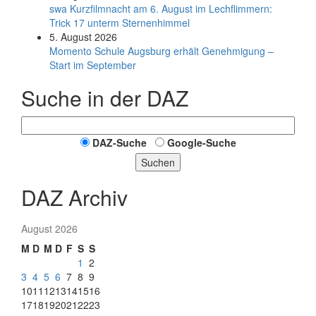
swa Kurz­film­nacht am 6. August im Lech­flim­mern:
Trick 17 unterm Sternen­himmel
5. August 2026
Momento Schule Augsburg erhält Genehmigung –
Start im September
Suche in der DAZ
DAZ-Suche
Google-Suche
Suchen
DAZ Archiv
August 2026
M
D
M
D
F
S
S
1
2
3
4
5
6
7
8
9
10
11
12
13
14
15
16
17
18
19
20
21
22
23