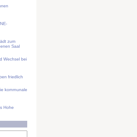
Ihnen
BNE-
lädt zum
denen Saal
nd Wechsel bei
n friedlich
nd die kommunale
as Hohe