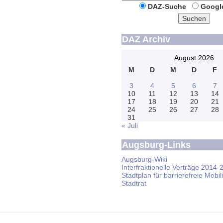
DAZ-Suche
Googl
Suchen
DAZ Archiv
August 2026
M
D
M
D
F
3
4
5
6
7
10
11
12
13
14
17
18
19
20
21
24
25
26
27
28
31
« Juli
Augsburg-Links
Augsburg-Wiki
Interfraktionelle Verträge 2014-
Stadtplan für barrierefreie Mobili
Stadtrat