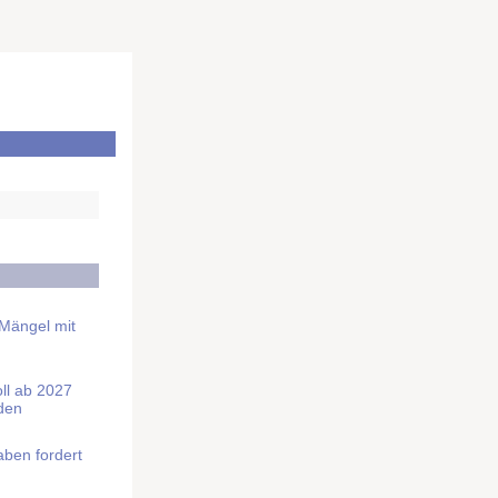
 Mängel mit
soll ab 2027
rden
aben fordert