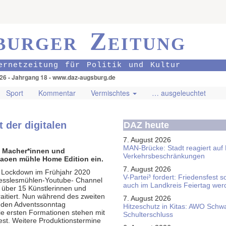
burger Zeitung
ernetzeitung für Politik und Kultur
026 - Jahrgang 18 - www.daz-augsburg.de
Sport
Kommentar
Vermischtes
… ausgeleuchtet
 der digitalen
DAZ heute
7. August 2026
MAN-Brücke: Stadt reagiert auf
e Macher*innen und
Verkehrsbeschränkungen
taoen mühle Home Edition ein.
7. August 2026
n Lockdown im Frühjahr 2020
V-Partei­³ fordert: Friedens­fest 
esslesmühlen-Youtube- Channel
auch im Land­kreis Feier­tag we
d über 15 Künstlerinnen und
raitiert. Nun während des zweiten
7. August 2026
eden Adventssonntag
Hitzeschutz in Kitas: AWO Schw
e ersten Formationen stehen mit
Schulterschluss
est. Weitere Produktionstermine