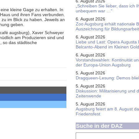
6. August 2026
„Schreiben Sie lieber, dass ich 
 eine kleine Gage zu erhalten. In
unbequem war …“
 Haus und ihren Fans verbunden.
6. August 2026
 zu im Blick zu haben. Jeweils an
Zoo Augsburg erhält nationale 
chung geben.
Auszeichnung für Bildungsarbeit
d café augsburg), Xaver Schweyer
6. August 2026
müdlich am Produzieren sind und
Liebe und Last: Opera Augusta 
, so das städtische
Belcanto-Abend im Kleinen Gol
6. August 2026
Vorstandswahlen: Kontinuität u
der Europa-Union Augsburg
5. August 2026
Dragqueen-Lesung: Demos bliebe
5. August 2026
Diskussion: Mi­li­ta­ri­sie­rung u
Zeitenwende
5. August 2026
Augsburg feiert am 8. August d
Friedensfest
Suche in der DAZ