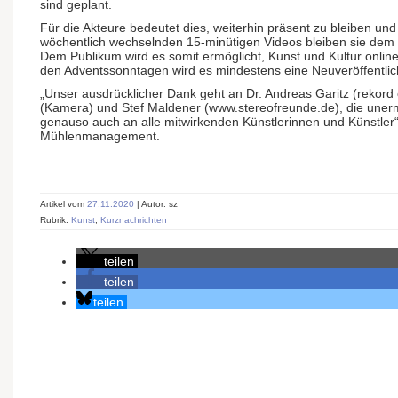
sind geplant.
Für die Akteure bedeutet dies, weiterhin präsent zu bleiben und
wöchentlich wechselnden 15-minütigen Videos bleiben sie dem
Dem Publikum wird es somit ermöglicht, Kunst und Kultur online
den Adventssonntagen wird es mindestens eine Neuveröffentli
„Unser ausdrücklicher Dank geht an Dr. Andreas Garitz (rekor
(Kamera) und Stef Maldener (www.stereofreunde.de), die uner
genauso auch an alle mitwirkenden Künstlerinnen und Künstler“
Mühlenmanagement.
Artikel vom
27.11.2020
| Autor: sz
Rubrik:
Kunst
,
Kurznachrichten
teilen
teilen
teilen