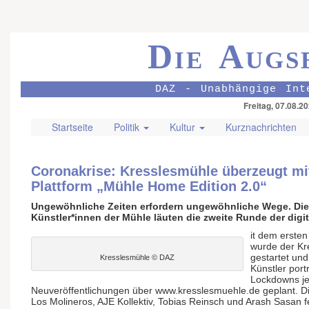
Die Augs
DAZ - Unabhängige Int
Freitag, 07.08.2
Startseite
Politik
Kultur
Kurznachrichten
Coronakrise: Kresslesmühle überzeugt mit
Plattform „Mühle Home Edition 2.0“
Ungewöhnliche Zeiten erfordern ungewöhnliche Wege. Di
Künstler*innen der Mühle läuten die zweite Runde der digi
it dem erste
wurde der Kr
gestartet un
Kresslesmühle © DAZ
Künstler port
Lockdowns j
Neuveröffentlichungen über www.kresslesmuehle.de geplant. Di
Los Molineros, AJE Kollektiv, Tobias Reinsch und Arash Sasan f