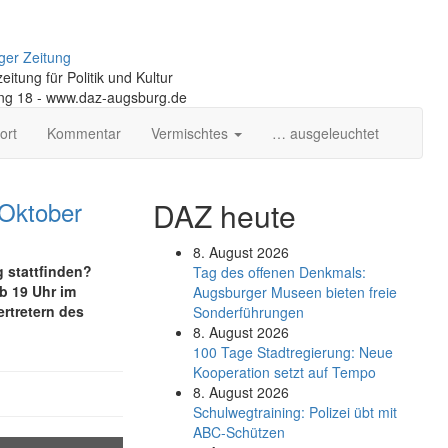
ger Zeitung
itung für Politik und Kultur
ng 18 - www.daz-augsburg.de
ort
Kommentar
Vermischtes
… ausgeleuchtet
 Oktober
DAZ heute
8. August 2026
 stattfinden?
Tag des offenen Denkmals:
b 19 Uhr im
Augsburger Museen bieten freie
rtretern des
Sonderführungen
8. August 2026
100 Tage Stadtregierung: Neue
Kooperation setzt auf Tempo
8. August 2026
Schul­weg­trai­ning: Poli­zei übt mit
ABC-Schüt­zen