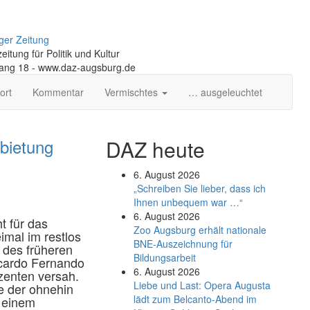
ger Zeitung
itung für Politik und Kultur
gang 18 - www.daz-augsburg.de
ort
Kommentar
Vermischtes
… ausgeleuchtet
rbietung
DAZ heute
6. August 2026
„Schreiben Sie lieber, dass ich
Ihnen unbequem war …“
6. August 2026
ht für das
Zoo Augsburg erhält nationale
mal im restlos
BNE-Auszeichnung für
e des früheren
Bildungsarbeit
icardo Fernando
6. August 2026
kzenten versah.
Liebe und Last: Opera Augusta
e der ohnehin
lädt zum Belcanto-Abend im
u einem