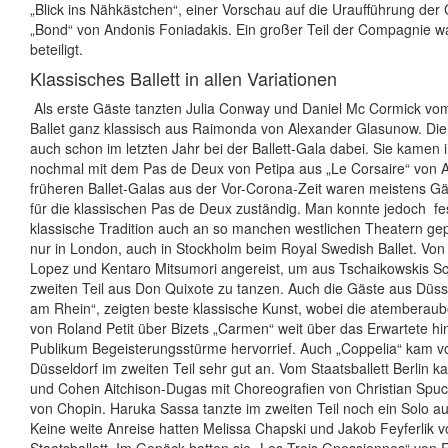
„Blick ins Nähkästchen“, einer Vorschau auf die Uraufführung der
„Bond“ von Andonis Foniadakis. Ein großer Teil der Compagnie 
beteiligt.
Klassisches Ballett in allen Variationen
Als erste Gäste tanzten Julia Conway und Daniel Mc Cormick vom
Ballet ganz klassisch aus Raimonda von Alexander Glasunow. Di
auch schon im letzten Jahr bei der Ballett-Gala dabei. Sie kamen 
nochmal mit dem Pas de Deux von Petipa aus „Le Corsaire“ von 
früheren Ballet-Galas aus der Vor-Corona-Zeit waren meistens G
für die klassischen Pas de Deux zuständig. Man konnte jedoch
fe
klassische Tradition auch an so manchen westlichen Theatern gepf
nur in London, auch in Stockholm beim Royal Swedish Ballet. Von
Lopez und Kentaro Mitsumori angereist, um aus Tschaikowskis 
zweiten Teil aus Don Quixote zu tanzen. Auch die Gäste aus Düsse
am Rhein“, zeigten beste klassische Kunst, wobei die atemberau
von Roland Petit über Bizets „Carmen“ weit über das Erwartete h
Publikum Begeisterungsstürme hervorrief. Auch „Coppelia“ kam v
Düsseldorf im zweiten Teil sehr gut an. Vom Staatsballett Berlin
und Cohen Aitchison-Dugas mit Choreografien von Christian Spuc
von Chopin. Haruka Sassa tanzte im zweiten Teil noch ein Solo a
Keine weite Anreise hatten Melissa Chapski und Jakob Feyferlik 