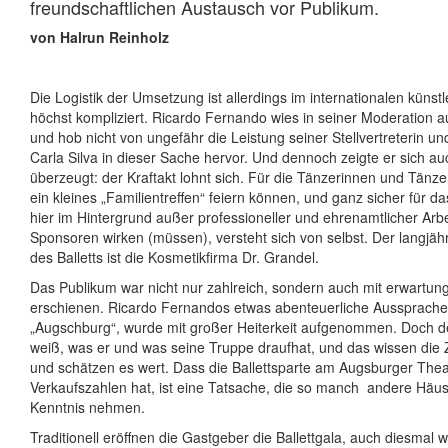
freundschaftlichen Austausch vor Publikum.
von Halrun Reinholz
Die Logistik der Umsetzung ist allerdings im internationalen künst
höchst kompliziert. Ricardo Fernando wies in seiner Moderation 
und hob nicht von ungefähr die Leistung seiner Stellvertreterin und
Carla Silva in dieser Sache hervor. Und dennoch zeigte er sich a
überzeugt: der Kraftakt lohnt sich. Für die Tänzerinnen und Tänzer
ein kleines „Familientreffen“ feiern können, und ganz sicher für d
hier im Hintergrund außer professioneller und ehrenamtlicher Arbe
Sponsoren wirken (müssen), versteht sich von selbst. Der langjä
des Balletts ist die Kosmetikfirma Dr. Grandel.
Das Publikum war nicht nur zahlreich, sondern auch mit erwartung
erschienen. Ricardo Fernandos etwas abenteuerliche Aussprache,
„Augschburg“, wurde mit großer Heiterkeit aufgenommen. Doch der
weiß, was er und was seine Truppe draufhat, und das wissen die
und schätzen es wert. Dass die Ballettsparte am Augsburger Thea
Verkaufszahlen hat, ist eine Tatsache, die so manch
andere Häus
Kenntnis nehmen.
Traditionell eröffnen die Gastgeber die Ballettgala, auch diesmal 