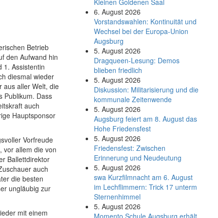
Kleinen Goldenen Saal
6. August 2026
Vorstandswahlen: Kontinuität und
Wechsel bei der Europa-Union
Augsburg
lerischen Betrieb
5. August 2026
auf den Aufwand hin
Dragqueen-Lesung: Demos
 1. Assistentin
blieben friedlich
uch diesmal wieder
5. August 2026
 aus aller Welt, die
Diskussion: Mi­li­ta­ri­sie­rung und die
as Publikum. Dass
kommunale Zeitenwende
itskraft auch
5. August 2026
hrige Hauptsponsor
Augsburg feiert am 8. August das
Hohe Friedensfest
5. August 2026
svoller Vorfreude
Friedensfest: Zwischen
 vor allem die von
Erinnerung und Neudeutung
 Ballettdirektor
5. August 2026
 Zuschauer auch
swa Kurz­film­nacht am 6. August
ter die besten
im Lech­flim­mern: Trick 17 unterm
er ungläubig zur
Sternen­himmel
5. August 2026
wieder mit einem
Momento Schule Augsburg erhält