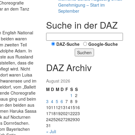
 Choreografie
Genehmigung – Start im
war an dem Tanz
September
Suche in der DAZ
 English National
e beiden waren
DAZ-Suche
Google-Suche
im zweiten Teil
Adolphe Adam. In
Suchen
äste aus Russland
ststellen, dass die
DAZ Archiv
legt wird. Nicht
 dort waren Luisa
August 2026
Schwanensee und im
ldorf, vom „Ballett
M
D
M
D
F
S
S
bende Choreografie
1
2
inaus ging und beim
3
4
5
6
7
8
9
on den beiden aus
10
11
12
13
14
15
16
 kamen Haruka Sassa
17
18
19
20
21
22
23
k auf Nocturnen
24
25
26
27
28
29
30
us Dornröschen.
31
vom Bayerischen
« Juli