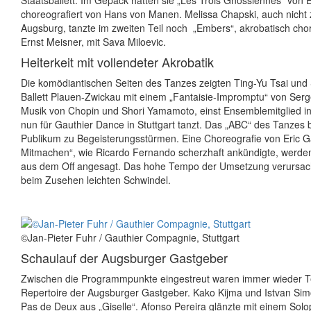
Staatsballett. Im Gepäck hatten sie „Les Trois Gnossiennes“ von Er
choreografiert von Hans von Manen. Melissa Chapski, auch nicht 
Augsburg, tanzte im zweiten Teil noch
„Embers“, akrobatisch chor
Ernst Meisner, mit Sava Miloevic.
Heiterkeit mit vollendeter Akrobatik
Die komödiantischen Seiten des Tanzes zeigten Ting-Yu Tsai und
Ballett Plauen-Zwickau mit einem „Fantaisie-Impromptu“ von Ser
Musik von Chopin und Shori Yamamoto, einst Ensemblemitglied i
nun für Gauthier Dance in Stuttgart tanzt. Das „ABC“ des Tanzes 
Publikum zu Begeisterungsstürmen. Eine Choreografie von Eric G
Mitmachen“, wie Ricardo Fernando scherzhaft ankündigte, werde
aus dem Off angesagt. Das hohe Tempo der Umsetzung verursac
beim Zusehen leichten Schwindel.
©Jan-Pieter Fuhr / Gauthier Compagnie, Stuttgart
Schaulauf der Augsburger Gastgeber
Zwischen die Programmpunkte eingestreut waren immer wieder T
Repertoire der Augsburger Gastgeber. Kako Kijma und Istvan Si
Pas de Deux aus „Giselle“. Afonso Pereira glänzte mit einem Sol