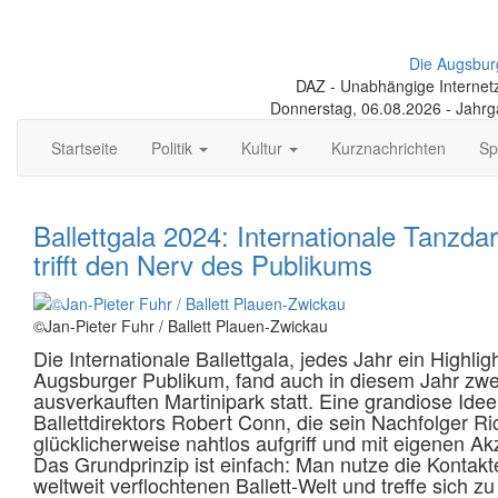
Die Augsbur
DAZ - Unabhängige Internetze
Donnerstag, 06.08.2026 - Jahr
Startseite
Politik
Kultur
Kurznachrichten
Sp
Ballettgala 2024: Internationale Tanzda
trifft den Nerv des Publikums
©Jan-Pieter Fuhr / Ballett Plauen-Zwickau
Die Internationale Ballettgala, jedes Jahr ein Highlig
Augsburger Publikum, fand auch in diesem Jahr zwei
ausverkauften Martinipark statt. Eine grandiose Ide
Ballettdirektors Robert Conn, die sein Nachfolger R
glücklicherweise nahtlos aufgriff und mit eigenen A
Das Grundprinzip ist einfach: Man nutze die Kontakt
weltweit verflochtenen Ballett-Welt und treffe sich z