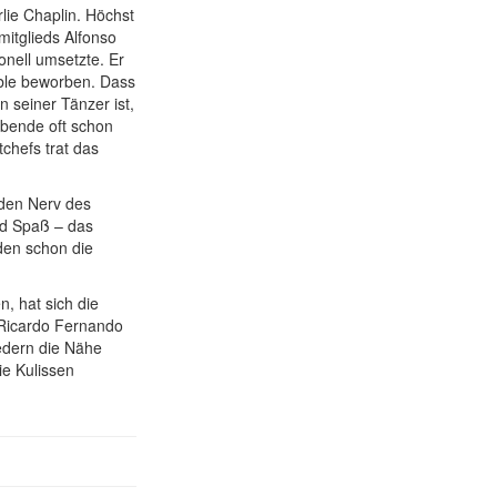
lie Chaplin. Höchst
itglieds Alfonso
nell umsetzte. Er
mble beworben. Dass
n seiner Tänzer ist,
Abende oft schon
tchefs trat das
 den Nerv des
und Spaß – das
rden schon die
, hat sich die
n Ricardo Fernando
iedern die Nähe
ie Kulissen