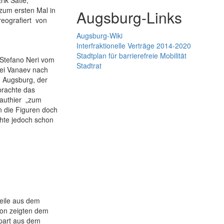
ik Satie,
zum ersten Mal in
Augsburg-Links
eografiert
von
Augsburg-Wiki
Interfraktionelle Verträge 2014-2020
Stadtplan für barrierefreie Mobilität
 Stefano Neri vom
Stadtrat
gei Vanaev nach
n Augsburg, der
brachte das
authier
„zum
n die Figuren doch
hte jedoch schon
eile aus dem
mon zeigten dem
opart aus dem