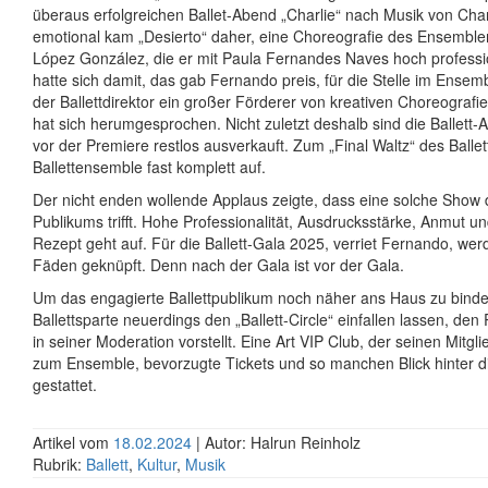
überaus erfolgreichen Ballet-Abend „Charlie“ nach Musik von Char
emotional kam „Desierto“ daher, eine Choreografie des Ensemblem
López González, die er mit Paula Fernandes Naves hoch professio
hatte sich damit, das gab Fernando preis, für die Stelle im Ense
der Ballettdirektor ein großer Förderer von kreativen Choreografie
hat sich herumgesprochen. Nicht zuletzt deshalb sind die Ballett-
vor der Premiere restlos ausverkauft. Zum „Final Waltz“ des Ballet
Ballettensemble fast komplett auf.
Der nicht enden wollende Applaus zeigte, dass eine solche Show
Publikums trifft. Hohe Professionalität, Ausdrucksstärke, Anmut 
Rezept geht auf. Für die Ballett-Gala 2025, verriet Fernando, we
Fäden geknüpft. Denn nach der Gala ist vor der Gala.
Um das engagierte Ballettpublikum noch näher ans Haus zu binden
Ballettsparte neuerdings den „Ballett-Circle“ einfallen lassen, de
in seiner Moderation vorstellt. Eine Art VIP Club, der seinen Mitgl
zum Ensemble, bevorzugte Tickets und so manchen Blick hinter d
gestattet.
Artikel vom
18.02.2024
| Autor: Halrun Reinholz
Rubrik:
Ballett
,
Kultur
,
Musik