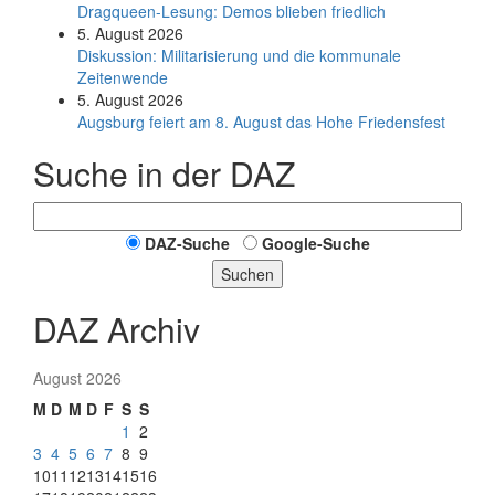
Dragqueen-Lesung: Demos blieben friedlich
5. August 2026
Diskussion: Mi­li­ta­ri­sie­rung und die kommunale
Zeitenwende
5. August 2026
Augsburg feiert am 8. August das Hohe Friedensfest
Suche in der DAZ
DAZ-Suche
Google-Suche
Suchen
DAZ Archiv
August 2026
M
D
M
D
F
S
S
1
2
3
4
5
6
7
8
9
10
11
12
13
14
15
16