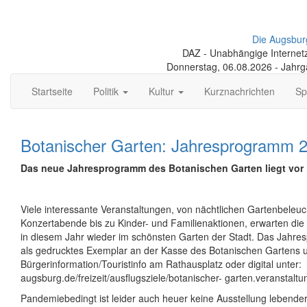
Die Augsbur
DAZ - Unabhängige Internetze
Donnerstag, 06.08.2026 - Jahr
Startseite
Politik
Kultur
Kurznachrichten
Sp
Botanischer Garten: Jahresprogramm 2
Das neue Jahresprogramm des Botanischen Garten liegt vor
Viele interessante Veranstaltungen, von nächtlichen Gartenbeleu
Konzertabende bis zu Kinder- und Familienaktionen, erwarten d
in diesem Jahr wieder im schönsten Garten der Stadt. Das Jahre
als gedrucktes Exemplar an der Kasse des Botanischen Gartens u
Bürgerinformation/Touristinfo am Rathausplatz oder digital unter:
augsburg.de/freizeit/ausflugsziele/botanischer- garten.veranstaltu
Pandemiebedingt ist leider auch heuer keine Ausstellung lebender