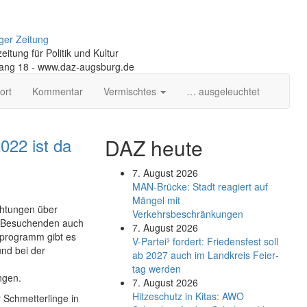
ger Zeitung
itung für Politik und Kultur
gang 18 - www.daz-augsburg.de
ort
Kommentar
Vermischtes
… ausgeleuchtet
022 ist da
DAZ heute
7. August 2026
MAN-Brücke: Stadt reagiert auf
Mängel mit
chtungen über
Verkehrsbeschränkungen
ie Besuchenden auch
7. August 2026
sprogramm gibt es
V-Partei­³ fordert: Friedens­fest soll
nd bei der
ab 2027 auch im Land­kreis Feier­
tag werden
ngen.
7. August 2026
Hitzeschutz in Kitas: AWO
 Schmetterlinge in