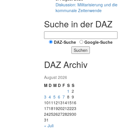
Diskussion: Mi­li­ta­ri­sie­rung und die
kommunale Zeitenwende
Suche in der DAZ
DAZ-Suche
Google-Suche
Suchen
DAZ Archiv
August 2026
M
D
M
D
F
S
S
1
2
3
4
5
6
7
8
9
10
11
12
13
14
15
16
17
18
19
20
21
22
23
24
25
26
27
28
29
30
31
« Juli