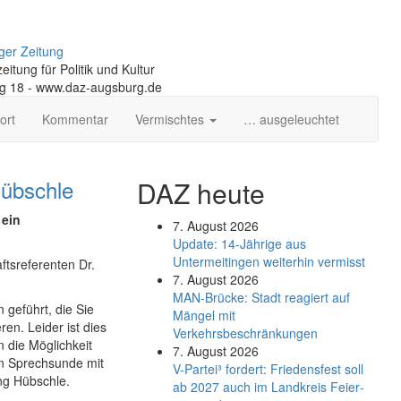
ger Zeitung
itung für Politik und Kultur
ng 18 - www.daz-augsburg.de
ort
Kommentar
Vermischtes
… ausgeleuchtet
Hübschle
DAZ heute
 ein
7. August 2026
Update: 14-Jährige aus
Untermeitingen weiterhin vermisst
ftsreferenten Dr.
7. August 2026
MAN-Brücke: Stadt reagiert auf
 geführt, die Sie
Mängel mit
en. Leider ist dies
Verkehrsbeschränkungen
n die Möglichkeit
7. August 2026
en Sprechsunde mit
V-Partei­³ fordert: Friedens­fest soll
ng Hübschle.
ab 2027 auch im Land­kreis Feier­