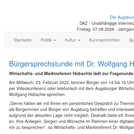
Die Augsbur
DAZ - Unabhängige Internetze
Freitag, 07.08.2026 - Jahrga
Startseite
Politik
Kultur
Kurznachrichten
Sp
Bürgersprechstunde mit Dr. Wolfgang 
Wirtschafts- und Marktreferent Hübschle lädt zur Fragerunde
Am Mittwoch, 23. Februar 2022, können Bürger von 14 bis 16 Uhr
per Videokonferenz oder telefonisch mit dem Augsburger Wirtscha
Wolfgang Hübschle sprechen.
„Gerne hätten wir mit Ihnen ein persönliches Gespräch zu Themen
als Bürgerinnen und Bürger von Augsburg betreffen und interessier
aufgrund der aktuellen Lage nicht möglich. Deshalb biete ich Ihne
an, Ihre Anliegen, Sorgen und Wünsche im Rahmen einer digital
mir zu besprechen“, so Wirtschafts- und Marktreferent Dr. Wolfga