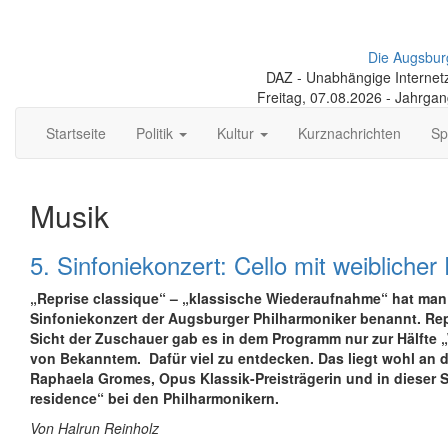
Die Augsbur
DAZ - Unabhängige Internetze
Freitag, 07.08.2026 - Jahrga
Startseite
Politik
Kultur
Kurznachrichten
Sp
Musik
5. Sinfoniekonzert: Cello mit weiblicher
„Reprise classique“ – „klassische Wiederaufnahme“ hat man
Sinfoniekonzert der Augsburger Philharmoniker benannt. Re
Sicht der Zuschauer gab es in dem Programm nur zur Hälfte
von Bekanntem.
Dafür viel zu entdecken. Das liegt wohl an d
Raphaela Gromes, Opus Klassik-Preisträgerin und in dieser Spi
residence“ bei den Philharmonikern.
Von Halrun Reinholz