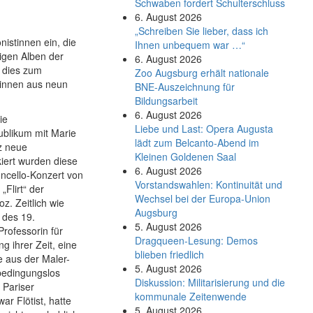
Schwaben fordert Schulterschluss
6. August 2026
„Schreiben Sie lieber, dass ich
nistinnen ein, die
Ihnen unbequem war …“
rigen Alben der
6. August 2026
t dies zum
Zoo Augsburg erhält nationale
innen aus neun
BNE-Auszeichnung für
Bildungsarbeit
6. August 2026
ie
Liebe und Last: Opera Augusta
blikum mit Marie
lädt zum Belcanto-Abend im
nz neue
Kleinen Goldenen Saal
iert wurden diese
6. August 2026
ncello-Konzert von
Vorstandswahlen: Kontinuität und
Flirt“ der
Wechsel bei der Europa-Union
z. Zeitlich wie
Augsburg
 des 19.
5. August 2026
rofessorin für
Dragqueen-Lesung: Demos
 ihrer Zeit, eine
blieben friedlich
e aus der Maler-
5. August 2026
 bedingungslos
Diskussion: Mi­li­ta­ri­sie­rung und die
 Pariser
kommunale Zeitenwende
ar Flötist, hatte
5. August 2026