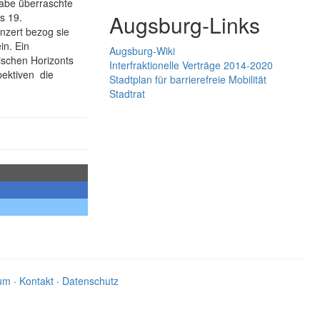
gabe überraschte
Augsburg-Links
s 19.
onzert bezog sie
in. Ein
Augsburg-Wiki
ischen Horizonts
Interfraktionelle Verträge 2014-2020
pektiven
die
Stadtplan für barrierefreie Mobilität
Stadtrat
um
·
Kontakt
·
Datenschutz