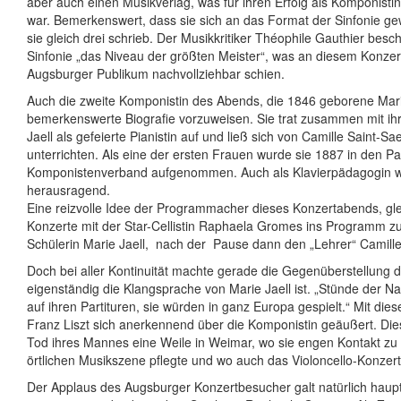
aber auch einen Musikverlag, was für ihren Erfolg als Komponistin
war. Bemerkenswert, dass sie sich an das Format der Sinfonie ge
sie gleich drei schrieb. Der Musikkritiker Théophile Gauthier besche
Sinfonie „das Niveau der größten Meister“, was an diesem Konzer
Augsburger Publikum nachvollziehbar schien.
Auch die zweite Komponistin des Abends, die 1846 geborene Marie
bemerkenswerte Biografie vorzuweisen. Sie trat zusammen mit i
Jaell als gefeierte Pianistin auf und ließ sich von Camille Saint-S
unterrichten. Als eine der ersten Frauen wurde sie 1887 in den Pa
Komponistenverband aufgenommen. Auch als Klavierpädagogin w
herausragend.
Eine reizvolle Idee der Programmacher dieses Konzertabends, gle
Konzerte mit der Star-Cellistin Raphaela Gromes ins Programm z
Schülerin Marie Jaell,
nach der
Pause dann den „Lehrer“ Camille
Doch bei aller Kontinuität machte gerade die Gegenüberstellung de
eigenständig die Klangsprache von Marie Jaell ist. „Stünde der
auf ihren Partituren, sie würden in ganz Europa gespielt.“ Mit die
Franz Liszt sich anerkennend über die Komponistin geäußert. Di
Tod ihres Mannes eine Weile in Weimar, wo sie engen Kontakt zu 
örtlichen Musikszene pflegte und wo auch das Violoncello-Konzert
Der Applaus des Augsburger Konzertbesucher galt natürlich haup