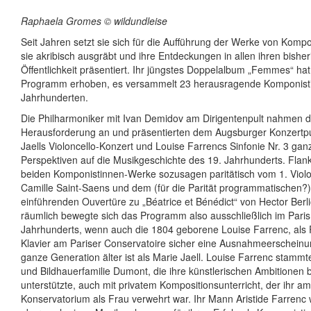
Raphaela Gromes © wildundleise
Seit Jahren setzt sie sich für die Aufführung der Werke von Kompo
sie akribisch ausgräbt und ihre Entdeckungen in allen ihren bishe
Öffentlichkeit präsentiert. Ihr jüngstes Doppelalbum „Femmes“ ha
Programm erhoben, es versammelt 23 herausragende Komponist
Jahrhunderten.
Die Philharmoniker mit Ivan Demidov am Dirigentenpult nahmen d
Herausforderung an und präsentierten dem Augsburger Konzertpu
Jaells Violoncello-Konzert und Louise Farrencs Sinfonie Nr. 3 ga
Perspektiven auf die Musikgeschichte des 19. Jahrhunderts. Flank
beiden Komponistinnen-Werke sozusagen paritätisch vom 1. Violo
Camille Saint-Saens und dem (für die Parität programmatischen?) „
einführenden Ouvertüre zu „Béatrice et Bénédict“ von Hector Berlio
räumlich bewegte sich das Programm also ausschließlich im Paris
Jahrhunderts, wenn auch die 1804 geborene Louise Farrenc, als P
Klavier am Pariser Conservatoire sicher eine Ausnahmeerscheinung
ganze Generation älter ist als Marie Jaell. Louise Farrenc stammt
und Bildhauerfamilie Dumont, die ihre künstlerischen Ambitionen
unterstützte, auch mit privatem Kompositionsunterricht, der ihr am
Konservatorium als Frau verwehrt war. Ihr Mann Aristide Farrenc w