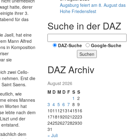
 nicht unerheblich
Augsburg feiert am 8. August das
wagt hatte, derer
Hohe Friedensfest
inigte ihrer 3.
tabend für das
Suche in der DAZ
 Jaell, hat eine
hrem Mann Alfred
DAZ-Suche
Google-Suche
aens in Komposition
riser
Suchen
ar sie
DAZ Archiv
ich zwei Cello-
u nehmen. Erst die
August 2026
 Saint Saens.
M
D
M
D
F
S
S
utlich, wie
1
2
 Name eines Mannes
3
4
5
6
7
8
9
sen Worten hat
10
11
12
13
14
15
16
ese lebte nach dem
17
18
19
20
21
22
23
Liszt und der
24
25
26
27
28
29
30
 entstand.
31
tsächlich dem
« Juli