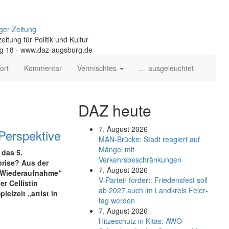
ger Zeitung
itung für Politik und Kultur
ng 18 - www.daz-augsburg.de
ort
Kommentar
Vermischtes
… ausgeleuchtet
DAZ heute
7. August 2026
 Perspektive
MAN-Brücke: Stadt reagiert auf
Mängel mit
 das 5.
Verkehrsbeschränkungen
prise? Aus der
7. August 2026
 „Wiederaufnahme“
V-Partei­³ fordert: Friedens­fest soll
er Cellistin
ab 2027 auch im Land­kreis Feier­
elzeit „artist in
tag werden
7. August 2026
Hitzeschutz in Kitas: AWO