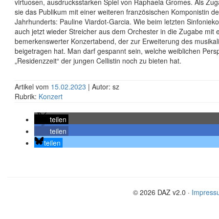
virtuosen, ausdrucksstarken Spiel von Raphaela Gromes. Als Zu
sie das Publikum mit einer weiteren
französischen Komponistin de
Jahrhunderts: Pauline Viardot-Garcia. Wie beim letzten Sinfoniek
auch jetzt wieder Streicher aus dem Orchester in die Zugabe mit e
bemerkenswerter Konzertabend, der zur Erweiterung des musikal
beigetragen hat. Man darf gespannt sein, welche weiblichen Pers
„Residenzzeit“ der jungen Cellistin noch zu bieten hat.
Artikel vom
15.02.2023
| Autor: sz
Rubrik:
Konzert
teilen
teilen
teilen
© 2026 DAZ v2.0 ·
Impress