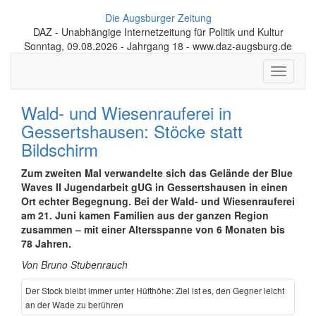
Die Augsburger Zeitung
DAZ - Unabhängige Internetzeitung für Politik und Kultur
Sonntag, 09.08.2026 - Jahrgang 18 - www.daz-augsburg.de
Toggle
navigati
Wald- und Wiesenrauferei in
Gessertshausen: Stöcke statt
Bildschirm
Zum zweiten Mal verwandelte sich das Gelände der Blue
Waves II Jugend­arbeit gUG in Gessertshausen in einen
Ort echter Begegnung. Bei der Wald- und Wiesen­rauferei
am 21. Juni kamen Familien aus der ganzen Region
zusammen – mit einer Alters­spanne von 6 Monaten bis
78 Jahren.
Von Bruno Stubenrauch
Der Stock bleibt immer unter Hüfthöhe: Ziel ist es, den Gegner leicht
an der Wade zu berühren