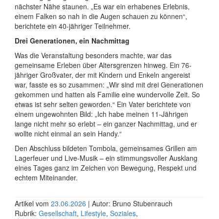
nächster Nähe staunen. „Es war ein erhabenes Erlebnis,
einem Falken so nah in die Augen schauen zu können“,
berichtete ein 40-jähriger Teil­nehmer.
Drei Generationen, ein Nachmittag
Was die Veranstaltung besonders machte, war das
gemeinsame Erleben über Alters­grenzen hinweg. Ein 76-
jähriger Groß­vater, der mit Kindern und Enkeln angereist
war, fasste es so zusammen: „Wir sind mit drei Generationen
gekommen und hatten als Familie eine wunder­volle Zeit. So
etwas ist sehr selten geworden.“ Ein Vater berichtete von
einem unge­wohnten Bild: „Ich habe meinen 11-Jährigen
lange nicht mehr so erlebt – ein ganzer Nachmittag, und er
wollte nicht einmal an sein Handy.“
Den Abschluss bildeten Tombola, gemeinsames Grillen am
Lager­feuer und Live-Musik – ein stimmungs­voller Ausklang
eines Tages ganz im Zeichen von Bewegung, Respekt und
echtem Mit­einander.
Artikel vom
23.06.2026
| Autor: Bruno Stubenrauch
Rubrik:
Gesellschaft
,
Lifestyle
,
Soziales
,