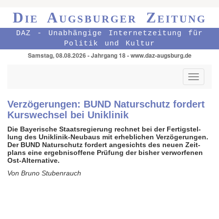
Die Augsburger Zeitung
DAZ - Unabhängige Internetzeitung für
Politik und Kultur
Samstag, 08.08.2026 - Jahrgang 18 - www.daz-augsburg.de
Toggle
navigati
Verzögerungen: BUND Naturschutz fordert
Kurswechsel bei Uniklinik
Die Bay­e­ri­sche Staats­re­gie­rung rechnet bei der Fer­tig­stel­
lung des Uniklinik-Neubaus mit er­heb­li­chen Ver­zö­ge­run­gen.
Der BUND Naturschutz fordert an­ge­sichts des neuen Zeit­
plans eine er­geb­nis­of­fene Prü­fung der bis­her ver­wor­fe­nen
Ost-Alternative.
Von Bruno Stubenrauch