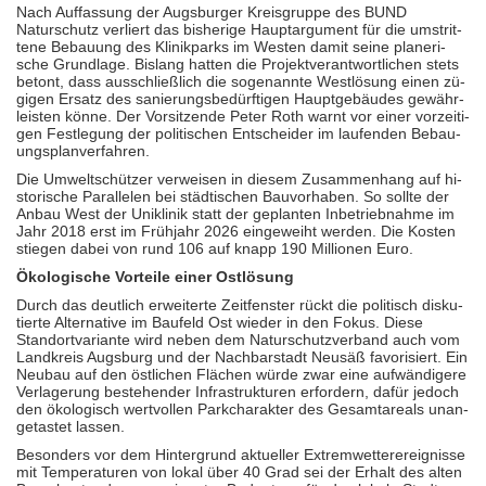
Nach Auf­fas­sung der Augsburger Kreis­gruppe des BUND
Naturschutz ver­liert das bis­he­rige Haupt­ar­gu­ment für die um­strit­
tene Be­bau­ung des Klinik­parks im Westen damit seine pla­ne­ri­
sche Grund­lage. Bislang hatten die Pro­jekt­ver­ant­wort­li­chen stets
betont, dass aus­schließ­lich die so­ge­nannte West­lö­sung einen zü­
gi­gen Ersatz des sa­nie­rungs­be­dürf­ti­gen Haupt­ge­bäu­des ge­währ­
leis­ten könne. Der Vor­sit­zende Peter Roth warnt vor einer vor­zei­ti­
gen Fest­le­gung der po­li­ti­schen Ent­schei­der im lau­fen­den Be­bau­
ungs­plan­ver­fah­ren.
Die Um­welt­schüt­zer ver­wei­sen in diesem Zu­sam­men­hang auf hi­
sto­ri­sche Par­al­le­len bei städ­ti­schen Bau­vor­ha­ben. So sollte der
Anbau West der Uniklinik statt der ge­plan­ten In­be­trieb­nahme im
Jahr 2018 erst im Früh­jahr 2026 ein­ge­weiht werden. Die Kosten
stiegen dabei von rund 106 auf knapp 190 Mil­lio­nen Euro.
Ökologische Vorteile einer Ostlösung
Durch das deut­lich er­wei­terte Zeit­fen­ster rückt die po­li­tisch dis­ku­
tierte Al­ter­na­tive im Baufeld Ost wieder in den Fokus. Diese
Stand­ort­va­ri­ante wird neben dem Na­tur­schutz­ver­band auch vom
Land­kreis Augsburg und der Nach­bar­stadt Neusäß fa­vo­ri­siert. Ein
Neubau auf den öst­li­chen Flä­chen würde zwar eine auf­wän­di­gere
Ver­la­ge­rung be­ste­hen­der In­fra­struk­tu­ren er­for­dern, dafür jedoch
den öko­lo­gisch wert­vol­len Park­cha­rak­ter des Ge­samt­are­als un­an­
ge­tas­tet lassen.
Be­son­ders vor dem Hin­ter­grund ak­tu­el­ler Ex­trem­wet­ter­er­eig­nisse
mit Tem­pe­ra­tu­ren von lokal über 40 Grad sei der Erhalt des alten