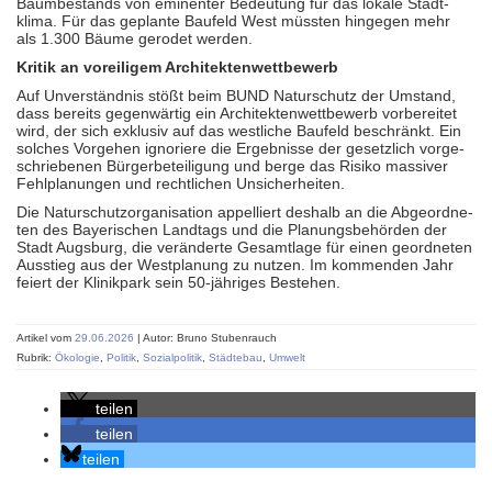
Baum­be­stands von em­i­nen­ter Be­deu­tung für das lo­kale Stadt­
klima. Für das ge­plante Baufeld West müss­ten hin­ge­gen mehr
als 1.300 Bäume ge­ro­det werden.
Kritik an voreiligem Architektenwettbewerb
Auf Un­ver­ständ­nis stößt beim BUND Naturschutz der Um­stand,
dass be­reits ge­gen­wär­tig ein Ar­chi­tek­ten­wett­be­werb vor­be­rei­tet
wird, der sich ex­klu­siv auf das west­liche Baufeld be­schränkt. Ein
sol­ches Vor­gehen ig­no­riere die Er­geb­nisse der ge­setz­lich vor­ge­
schrie­be­nen Bür­ger­be­tei­li­gung und berge das Risiko mas­si­ver
Fehl­pla­nun­gen und recht­li­chen Un­si­cher­hei­ten.
Die Na­tur­schutz­or­ga­ni­sa­ti­on ap­pel­liert des­halb an die Ab­ge­ord­ne­
ten des Bay­e­ri­schen Land­tags und die Pla­nungs­be­hör­den der
Stadt Augsburg, die ver­än­derte Ge­samt­lage für einen ge­ord­ne­ten
Aus­stieg aus der West­pla­nung zu nutzen. Im kom­men­den Jahr
feiert der Klinik­park sein 50-jähriges Be­ste­hen.
Artikel vom
29.06.2026
| Autor: Bruno Stubenrauch
Rubrik:
Ökologie
,
Politik
,
Sozialpolitik
,
Städtebau
,
Umwelt
teilen
teilen
teilen