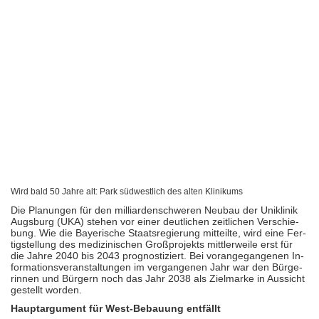
Wird bald 50 Jahre alt: Park südwestlich des alten Klinikums
Die Planungen für den mil­li­ar­den­schwe­ren Neubau der Uniklinik
Augsburg (UKA) stehen vor einer deut­li­chen zeit­li­chen Ver­schie­
bung. Wie die Bay­e­ri­sche Staats­re­gie­rung mit­teilte, wird eine Fer­
tig­stel­lung des me­di­zi­ni­schen Groß­pro­jekts mitt­ler­weile erst für
die Jahre 2040 bis 2043 pro­gnos­ti­ziert. Bei vor­an­ge­gan­ge­nen In­
for­ma­ti­ons­ver­an­stal­tun­gen im ver­gan­ge­nen Jahr war den Bür­ge­
rin­nen und Bür­gern noch das Jahr 2038 als Ziel­marke in Aus­sicht
ge­stellt worden.
Hauptargument für West-Bebauung entfällt