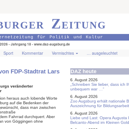
burger Zeitung
ernetzeitung für Politik und Kultur
.2026 - Jahrgang 18 - www.daz-augsburg.de
Sport
Kommentar
Vermischtes
… ausgeleuchtet
 von FDP-Stadtrat Lars
DAZ heute
6. August 2026
„Schreiben Sie lieber, dass ich 
urgs veränderter
unbequem war …“
r
6. August 2026
tion heraus auch lobende Worte
Zoo Augsburg erhält nationale 
gsburg auf die Bedenken der
Auszeichnung für Bildungsarbeit
r gewünscht, dass man zwischen
nenstraße
6. August 2026
dem Fahrrad durchquert. Aber
Liebe und Last: Opera Augusta 
 man von Göggingen ohne
Belcanto-Abend im Kleinen Gol