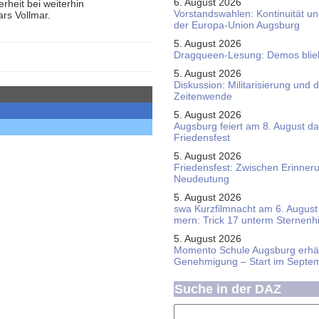
6. August 2026
rheit bei weiterhin
Vorstandswahlen: Kontinuität u
rs Vollmar.
der Europa-Union Augsburg
5. August 2026
Dragqueen-Lesung: Demos bliebe
5. August 2026
Diskussion: Mi­li­ta­ri­sie­rung u
Zeitenwende
5. August 2026
Augsburg feiert am 8. August d
Friedensfest
5. August 2026
Friedensfest: Zwischen Erinner
Neudeutung
5. August 2026
swa Kurz­film­nacht am 6. August 
mern: Trick 17 unterm Sternen­
5. August 2026
Momento Schule Augsburg erhäl
Genehmigung – Start im Septe
Suche in der DAZ