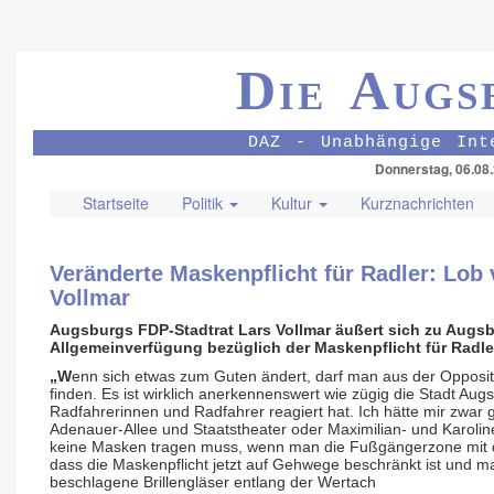
Die Augs
DAZ - Unabhängige Int
Donnerstag, 06.08
Startseite
Politik
Kultur
Kurznachrichten
Veränderte Maskenpflicht für Radler: Lob
Vollmar
Augsburgs FDP-Stadtrat Lars Vollmar äußert sich zu Augsb
Allgemeinverfügung bezüglich der Maskenpflicht für Radle
„W
enn sich etwas zum Guten ändert, darf man aus der Opposi
finden. Es ist wirklich anerkennenswert wie zügig die Stadt Au
Radfahrerinnen und Radfahrer reagiert hat. Ich hätte mir zwa
Adenauer-Allee und Staatstheater oder Maximilian- und Karoli
keine Masken tragen muss, wenn man die Fußgängerzone mit 
dass die Maskenpflicht jetzt auf Gehwege beschränkt ist und
beschlagene Brillengläser entlang der Wertach