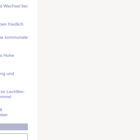
nd Wechsel bei
n friedlich
nd die kommunale
as Hohe
ung und
im Lech­flim­
himmel
t
mber