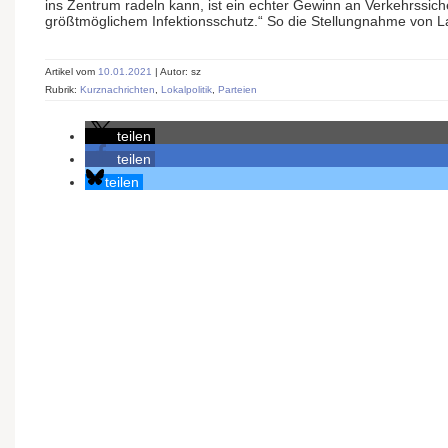
ins Zentrum radeln kann, ist ein echter Gewinn an Verkehrssiche
größtmöglichem Infektionsschutz.“ So die Stellungnahme von La
Artikel vom
10.01.2021
| Autor: sz
Rubrik:
Kurznachrichten
,
Lokalpolitik
,
Parteien
teilen
teilen
teilen