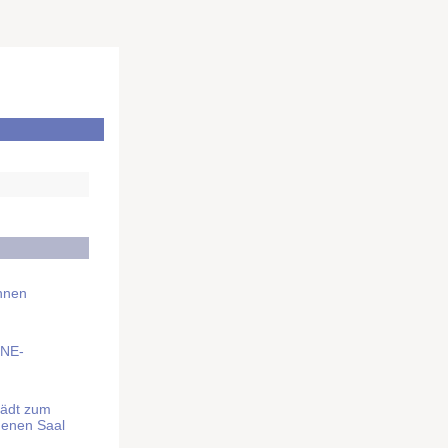
Ihnen
BNE-
lädt zum
denen Saal