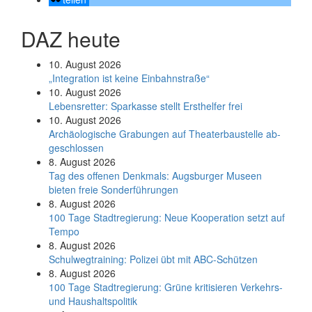
DAZ heute
10. August 2026
„Integration ist keine Einbahnstraße“
10. August 2026
Le­bens­ret­ter: Spar­kas­se stellt Erst­hel­fer frei
10. August 2026
Ar­chäo­lo­gi­sche Gra­bun­gen auf Thea­ter­bau­stel­le ab­
ge­schlos­sen
8. August 2026
Tag des offenen Denkmals: Augsburger Museen
bieten freie Sonderführungen
8. August 2026
100 Tage Stadtregierung: Neue Kooperation setzt auf
Tempo
8. August 2026
Schul­weg­trai­ning: Poli­zei übt mit ABC-Schüt­zen
8. August 2026
100 Tage Stadtregierung: Grüne kritisieren Verkehrs-
und Haushaltspolitik