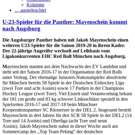
Kolumne
… ausgeleuchtet
U-23-Spieler für die Panther: Mayenschein kommt
nach Augsburg
Die Augsburger Panther haben mit Jakob Mayenschein einen
weiteren U23-Spieler für die Saison 2019-20 in ihrem Kader.
Der 22-jährige Angreifer wechselt auf Leihbasis vom
Ligakonkurrenten EHC Red Bull München nach Augsburg.
M
ayenschein stammt aus dem Nachwuchs des EV Landshut und
steht seit der Saison 2016-17 in der Organisation der Red Bulls
unter Vertrag. Der ehemalige Junioren-Nationalspieler absolvierte
für München bereits 58 Spiele in der Deutschen Eishockey Liga
(zwei Tore und acht Assists) sowie 17 Partien in der Champions
Hockey League (zwei Tore). Viel Eiszeit und Verantwortung bekam
der 181 cm große und 83 kg schwere Linksschütze speziell in den
Spielzeiten 2016-17 und 2017-18 beim Münchner
Kooperationspartner SC Riessersee in der DEL 2. Insgesamt bestritt
Mayenschein in drei Jahren für den SCR 58 Spiele in der DEL2 (14
Tore und 14 Assists) und Oberliga (acht Tore und neun
Assists). Jakob Mayenschein nahm in dieser Woche auch am
Sommercamp des „Top Team Peking“ der deutschen