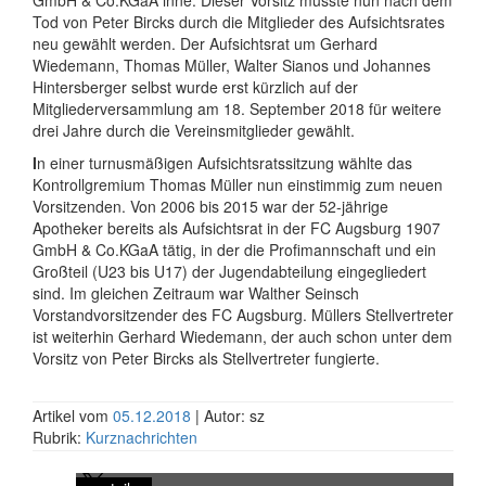
GmbH & Co.KGaA inne. Dieser Vorsitz musste nun nach dem
Tod von Peter Bircks durch die Mitglieder des Aufsichtsrates
neu gewählt werden. Der Aufsichtsrat um Gerhard
Wiedemann, Thomas Müller, Walter Sianos und Johannes
Hintersberger selbst wurde erst kürzlich auf der
Mitgliederversammlung am 18. September 2018 für weitere
drei Jahre durch die Vereinsmitglieder gewählt.
I
n einer turnusmäßigen Aufsichtsratssitzung wählte das
Kontrollgremium Thomas Müller nun einstimmig zum neuen
Vorsitzenden. Von 2006 bis 2015 war der 52-jährige
Apotheker bereits als Aufsichtsrat in der FC Augsburg 1907
GmbH & Co.KGaA tätig, in der die Profimannschaft und ein
Großteil (U23 bis U17) der Jugendabteilung eingegliedert
sind. Im gleichen Zeitraum war Walther Seinsch
Vorstandvorsitzender des FC Augsburg. Müllers Stellvertreter
ist weiterhin Gerhard Wiedemann, der auch schon unter dem
Vorsitz von Peter Bircks als Stellvertreter fungierte.
Artikel vom
05.12.2018
| Autor: sz
Rubrik:
Kurznachrichten