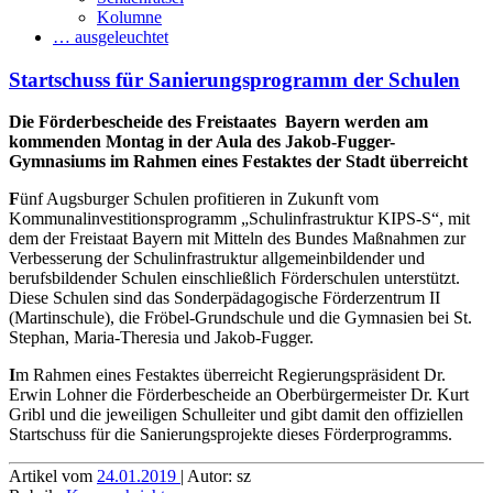
Kolumne
… ausgeleuchtet
Startschuss für Sanierungsprogramm der Schulen
Die Förderbescheide des Freistaates Bayern werden am
kommenden Montag in der Aula des Jakob-Fugger-
Gymnasiums im Rahmen eines Festaktes der Stadt überreicht
F
ünf Augsburger Schulen profitieren in Zukunft vom
Kommunalinvestitionsprogramm „Schulinfrastruktur KIPS-S“, mit
dem der Freistaat Bayern mit Mitteln des Bundes Maßnahmen zur
Verbesserung der Schulinfrastruktur allgemeinbildender und
berufsbildender Schulen einschließlich Förderschulen unterstützt.
Diese Schulen sind das Sonderpädagogische Förderzentrum II
(Martinschule), die Fröbel-Grundschule und die Gymnasien bei St.
Stephan, Maria-Theresia und Jakob-Fugger.
I
m Rahmen eines Festaktes überreicht Regierungspräsident Dr.
Erwin Lohner die Förderbescheide an Oberbürgermeister Dr. Kurt
Gribl und die jeweiligen Schulleiter und gibt damit den offiziellen
Startschuss für die Sanierungsprojekte dieses Förderprogramms.
Artikel vom
24.01.2019
| Autor: sz