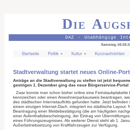
Die Augs
DAZ - Unabhängige Int
Samstag, 08.08.2
Startseite
Politik
Kultur
Kurznachrichten
Stadtverwaltung startet neues Online-Port
Anträge an die Stadtverwaltung zu stellen ist jetzt beque
gestrigen 1. Dezember ging das neue Bürgerservice-Portal 
Zwar konnte man schon bisher online eine Feinstaub­plakette 
kennzeichen oder einen Anwohner­park­ausweis beantragen, wen
des städtischen Internet­auftritts gefunden hatte. Jetzt befinden 
einem einzigen Internet-Dach, integriert ins städtische Layout
Beantragung einer Melde­bestätigung (die am häufigsten nachgef
einer Aufent­halts­be­scheinigung, der Eintrag von Übermitt­lung
eines Führungs­zeugnisses. Als weiterer Dienst steht ab 1. Janua
Außer­betrieb­setzung von Kraft­fahrzeugen zur Verfügung.