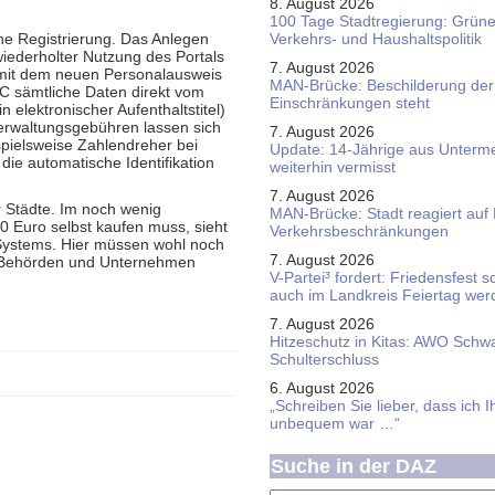
8. August 2026
100 Tage Stadtregierung: Grüne 
e Registrierung. Das Anlegen
Verkehrs- und Haushaltspolitik
iederholter Nutzung des Portals
7. August 2026
 mit dem neuen Personalausweis
MAN-Brücke: Beschilderung der
PC sämtliche Daten direkt vom
Einschränkungen steht
 elektronischer Aufenthaltstitel)
erwaltungs­gebühren lassen sich
7. August 2026
spielsweise Zahlendreher bei
Update: 14-Jährige aus Unterme
ie automatische Identifikation
weiterhin vermisst
7. August 2026
r Städte. Im noch wenig
MAN-Brücke: Stadt reagiert auf
30 Euro selbst kaufen muss, sieht
Verkehrsbeschränkungen
 Systems. Hier müssen wohl noch
7. August 2026
ei Behörden und Unternehmen
V-Partei­³ fordert: Friedens­fest 
auch im Land­kreis Feier­tag we
7. August 2026
Hitzeschutz in Kitas: AWO Schw
Schulterschluss
6. August 2026
„Schreiben Sie lieber, dass ich 
unbequem war …“
Suche in der DAZ