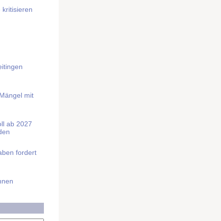
kritisieren
itingen
 Mängel mit
soll ab 2027
rden
aben fordert
Ihnen