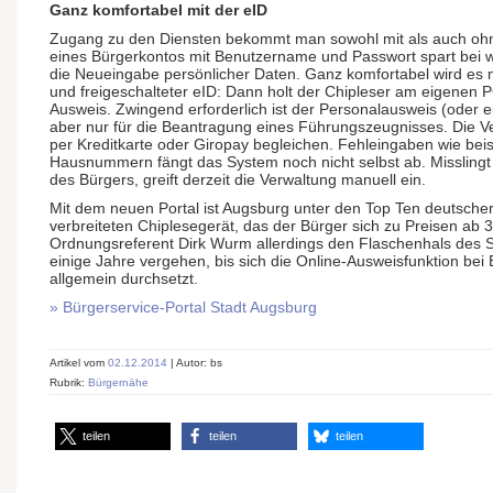
Ganz komfortabel mit der eID
Zugang zu den Diensten bekommt man sowohl mit als auch ohn
eines Bürgerkontos mit Benutzername und Passwort spart bei w
die Neueingabe persönlicher Daten. Ganz komfortabel wird es
und freigeschalteter eID: Dann holt der Chipleser am eigenen 
Ausweis. Zwingend erforderlich ist der Personalausweis (oder ein
aber nur für die Beantragung eines Führungs­zeugnisses. Die V
per Kreditkarte oder Giropay begleichen. Fehleingaben wie bei
Hausnummern fängt das System noch nicht selbst ab. Misslingt d
des Bürgers, greift derzeit die Verwaltung manuell ein.
Mit dem neuen Portal ist Augsburg unter den Top Ten deutsche
verbreiteten Chiplesegerät, das der Bürger sich zu Preisen ab 
Ordnungs­referent Dirk Wurm allerdings den Flaschenhals des
einige Jahre vergehen, bis sich die Online-Ausweis­funktion b
allgemein durchsetzt.
» Bürgerservice-Portal Stadt Augsburg
Artikel vom
02.12.2014
| Autor: bs
Rubrik:
Bürgernähe
teilen
teilen
teilen