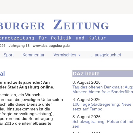
burger Zeitung
ernetzeitung für Politik und Kultur
026 - Jahrgang 18 - www.daz-augsburg.de
Sport
Kommentar
Vermischtes
… ausgeleuchtet
al
DAZ heute
mer und zeitsparender: Am
8. August 2026
der Stadt Augsburg online.
Tag des offenen Denkmals: Aug
Museen bieten freie Sonderfüh
bestellen, ein Wunsch­
n man die jeweiligen Unterseiten
8. August 2026
sich alle diese Dienste unter
100 Tage Stadtregierung: Neue
. Neu hinzugekommen ist die
setzt auf Tempo
ragte Verwaltungs­leistung),
8. August 2026
s­sperren und die Beantragung
Schul­weg­trai­ning: Poli­zei übt 
r 2015 die internet­basierte
zen