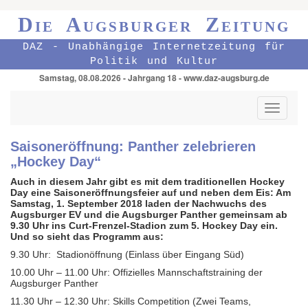
Die Augsburger Zeitung
DAZ - Unabhängige Internetzeitung für
Politik und Kultur
Samstag, 08.08.2026 - Jahrgang 18 - www.daz-augsburg.de
Toggle
navigati
Saisoneröffnung: Panther zelebrieren
„Hockey Day“
Auch in diesem Jahr gibt es mit dem traditionellen Hockey
Day eine Saisoneröffnungsfeier auf und neben dem Eis: Am
Samstag, 1. September 2018 laden der Nachwuchs des
Augsburger EV und die Augsburger Panther gemeinsam ab
9.30 Uhr ins Curt-Frenzel-Stadion zum 5. Hockey Day ein.
Und so sieht das Programm aus:
9.30 Uhr: Stadionöffnung (Einlass über Eingang Süd)
10.00 Uhr – 11.00 Uhr: Offizielles Mannschaftstraining der
Augsburger Panther
11.30 Uhr – 12.30 Uhr: Skills Competition (Zwei Teams,