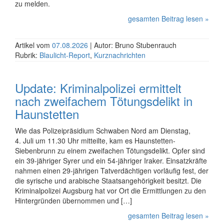
zu melden.
gesamten Beitrag lesen »
Artikel vom
07.08.2026
| Autor: Bruno Stubenrauch
Rubrik:
Blaulicht-Report
,
Kurznachrichten
Update: Kriminalpolizei ermittelt
nach zweifachem Tötungsdelikt in
Haunstetten
Wie das Polizeipräsidium Schwaben Nord am Dienstag,
4. Juli um 11.30 Uhr mitteilte, kam es Haunstetten-
Siebenbrunn zu einem zweifachen Tötungsdelikt. Opfer sind
ein 39-jähriger Syrer und ein 54-jähriger Iraker. Einsatz­kräfte
nahmen einen 29-jährigen Tatver­dächtigen vorläufig fest, der
die syrische und arabische Staats­ange­hörigkeit besitzt. Die
Kriminalpolizei Augsburg hat vor Ort die Ermittlungen zu den
Hinter­gründen übernommen und […]
gesamten Beitrag lesen »