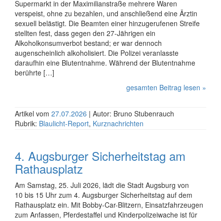
Supermarkt in der Maximilianstraße mehrere Waren
verspeist, ohne zu bezahlen, und anschließend eine Ärztin
sexuell belästigt. Die Beamten einer hinzugerufenen Streife
stellten fest, dass gegen den 27-Jährigen ein
Alkoholkonsumverbot bestand; er war dennoch
augenscheinlich alkoholisiert. Die Polizei veranlasste
daraufhin eine Blutentnahme. Während der Blutentnahme
berührte […]
gesamten Beitrag lesen »
Artikel vom
27.07.2026
| Autor: Bruno Stubenrauch
Rubrik:
Blaulicht-Report
,
Kurznachrichten
4. Augsburger Sicherheitstag am
Rathausplatz
Am Samstag, 25. Juli 2026, lädt die Stadt Augsburg von
10 bis 15 Uhr zum 4. Augsburger Sicher­heits­tag auf dem
Rathaus­platz ein. Mit Bobby-Car-Blitzern, Einsatz­fahr­zeugen
zum Anfassen, Pferde­staffel und Kinder­polizei­wache ist für