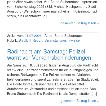
jedes Alter etwas dabei. Von Bruno Stubenrauch Impression
vom Sicherheitstag 2025 (Bild: Michael Hochgemuth / Stadt
Augsburg) Wer schon immer mal auf einem Polizei­motorrad
sitzen, ein Lösch­fahr­zeug […]
gesamten Beitrag lesen »
Artikel vom
21.07.2026
| Autor: Bruno Stubenrauch
Rubrik:
Blaulicht-Report
,
Veranstaltungshinweise
Radlnacht am Samstag: Polizei
warnt vor Verkehrs­behinderungen
Am Samstag, 18. Juli 2026, findet in Augsburg die Radlnacht
statt – eine Fahrrad­demon­stration für ein durchgängiges und
sicheres Radwegenetz. Die Polizei rechnet mit Verkehrs­
behinde­rungen und sperrt zahlreiche Straßen im Stadtgebiet.
Die Route führt auch über die B17. Die Polizei bittet
Autofahrer um Verständnis und empfiehlt Umleitungen. Von
Bruno Stubenrauch Die Radlnacht ist als Demonstration […]
gesamten Beitrag lesen »