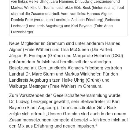
von links): Heike Uhrig, Lara Hammer, Dr. Ludwig Lenzgeiger und
Markus Winklhofer. Tourismus­direktor Götz Beck (hinten rechts) freut
sich auf die Zusammen­arbeit. Vorn, von links: Hannes Aigner,
Daniela Eder (vertrat den Landkreis Aichach-Friedberg), Rebecca
Lechner (Land-kreis Augsburg) und Karl Bayerle. (Foto: Anna
Lutzenberger)
Neue Mitglieder im Gremium sind unter anderem Hannes
Aigner (Freie Wähler) und Lisa McQueen (Die Partei).
Jürgen K. Enninger (Grüne) und Margarete Heinrich (CSU)
gehören dem Aufsichtsrat bereits seit der vorherigen
Besetzung an. Den Landkreis Aichach-Friedberg vertreten
Landrat Dr. Marc Sturm und Markus Winklhofer. Für den
Landkreis Augsburg sitzen Heike Uhrig (Grüne) und
Walburga Meitinger (Freie Wähler) im Gremium.
Zum Vorsitzenden der Gesellschafter­versammlung wurde
Dr. Ludwig Lenzgeiger gewählt, sein Stell­vertreter ist Karl
Bayerle (Stadt Augsburg). Tourismus­direktor Götz Beck
zeigte sich erfreut: „Unsere Gremien sind auch in den neuen
Zusammen­setzungen kompetent besetzt – ich freue mich auf
den Mix aus Erfahrung und neuen Impulsen.“