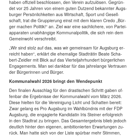
haben of­fi­zi­ell be­schlos­sen, den Ver­ein auf­zu­lö­sen. Ge­grün­
det vor 25 Jah­ren von einem gu­ten Dut­zend be­kann­ter Augs­
bur­ger Per­sön­lich­kei­ten aus Wirt­schaft, Sport und Ge­sell­
schaft, trat die Grup­pie­rung einst mit dem kla­ren Cre­do „Bür­
ger ma­chen Po­li­tik!“ an. Ziel war eine sach­li­chere, von Par­tei­
ap­pa­ra­ten un­ab­hän­gige Kom­mu­nal­po­li­tik, die sich rein dem
Ge­mein­wohl ver­schreibt.
​„Wir sind stolz auf das, was wir ge­mein­sam für Augs­burg er­
reicht haben“, er­klärt die ehe­ma­lige Stadt­rä­tin Be­ate Scha­
bert-Zeid­ler mit Blick auf das Vier­tel­jahr­hun­dert bür­ger­li­chen
En­ga­ge­ments. Man sei dank­bar für das jah­re­lange Ver­trauen
der Bür­ger­in­nen und Bür­ger.
Kom­mu­nal­wahl 2026 bringt den Wen­de­punkt
​Den fi­na­len Aus­schlag für den dra­sti­schen Schritt gaben of­
fen­bar die Er­geb­nisse der Kom­mu­nal­wahl vom März 2026.
Diese hiel­ten für die Ver­ein­i­gung Licht und Schat­ten be­reit:
Zwar ge­lang es Pro Augs­burg im Wahl­bünd­nis mit der FDP
Augs­burg, die en­ga­gierte Kan­di­da­tin Iris Stei­ner er­folg­reich
in den Stadt­rat zu brin­gen. Das Ge­samt­er­geb­nis blieb je­doch
deut­lich hin­ter den ei­ge­nen, am­bi­ti­o­nier­ten Er­war­tun­gen zu­
rück. Man hatte sich von der Liste spür­bar mehr Stim­men,