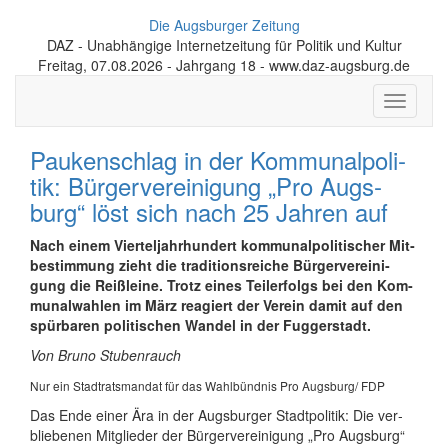
Die Augsburger Zeitung
DAZ - Unabhängige Internetzeitung für Politik und Kultur
Freitag, 07.08.2026 - Jahrgang 18 - www.daz-augsburg.de
Toggle
navigati
Pau­ken­schlag in der Kom­mu­nal­po­li­
tik: Bür­ger­ver­ein­i­gung „Pro Augs­
burg“ löst sich nach 25 Jah­ren auf
Nach einem Vier­tel­jahr­hun­dert kom­mu­nal­po­li­ti­scher Mit­
be­stim­mung zieht die tra­di­ti­ons­reiche Bür­ger­ver­ein­i­
gung die Reiß­leine. Trotz eines Teil­er­folgs bei den Kom­
mu­nal­wah­len im März re­ag­iert der Ver­ein da­mit auf den
spür­ba­ren po­li­ti­schen Wan­del in der Fug­ger­stadt.
​Von Bruno Stubenrauch
Nur ein Stadtratsmandat für das Wahlbündnis Pro Augsburg/ FDP
​Das Ende einer Ära in der Augs­bur­ger Stadt­po­li­tik: Die ver­
blie­be­nen Mit­glie­der der Bür­ger­ver­ein­i­gung „Pro Augs­burg“