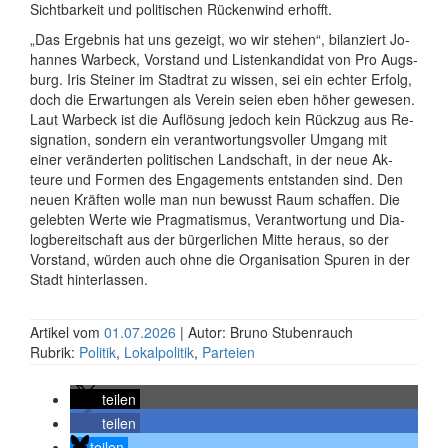
Sicht­bar­keit und po­li­ti­schen Rü­cken­wind er­hofft.
​„Das Er­geb­nis hat uns ge­zeigt, wo wir ste­hen“, bi­lan­ziert Jo­
han­nes War­beck, Vor­stand und Li­sten­kan­di­dat von Pro Augs­
burg. Iris Stei­ner im Stadt­rat zu wis­sen, sei ein ech­ter Er­folg,
doch die Er­war­tun­gen als Ver­ein seien eben hö­her ge­we­sen.
Laut War­beck ist die Auf­lö­sung je­doch kein Rück­zug aus Re­
si­gna­ti­on, son­dern ein ver­ant­wor­tungs­vol­ler Um­gang mit
einer ver­än­der­ten po­li­ti­schen Land­schaft, in der neue Ak­
teure und For­men des En­ga­ge­ments ent­stan­den sind. Den
neuen Kräf­ten wolle man nun be­wusst Raum schaf­fen. Die
ge­leb­ten Werte wie Prag­ma­ti­smus, Ver­ant­wor­tung und Di­a­
log­be­reit­schaft aus der bür­ger­li­chen Mitte her­aus, so der
Vor­stand, wür­den auch ohne die Or­ga­ni­sa­ti­on Spu­ren in der
Stadt hin­ter­las­sen.
Artikel vom
01.07.2026
| Autor: Bruno Stubenrauch
Rubrik:
Politik
,
Lokalpolitik
,
Parteien
teilen
teilen
teilen