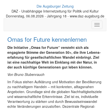
Die Augsburger Zeitung
DAZ - Unabhängige Internetzeitung für Politik und Kultur
Donnerstag, 06.08.2026 - Jahrgang 18 - www.daz-augsburg.de
Toggle
navigati
Omas for Future kennenlernen
Die Initiative „Omas for Future“ versteht sich als
engagierte Stimme der Generation 50+, die ihre Lebens­
erfahrung für gesell­schaft­lichen Wandel einbringt. Ziel
ist eine nachhaltige Welt im Einklang mit der Natur, in
der auch künftige Genera­tionen gut leben können.
Von Bruno Stubenrauch
Im Fokus stehen Aufklärung und Moti­vation der Bevöl­kerung
zu nach­haltigem Handeln – mit konkreten, alltags­nahen
Angeboten. Grundlage sind die globalen Nach­haltig­keits­ziele
und wissen­schaft­liche Erkennt­nisse. Ziel ist es, indi­viduelle
Ver­ant­wortung zu stärken und durch Bewusst­seins­wandel
echte Ver­ände­rungen anzustoßen. Dezentrale Regional­