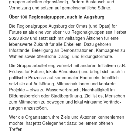
gruppen arbeiten eigen­ständig, fördern Austausch und
Vernetzung und setzen auf gemein­schaft­liche Stärke.
Über 100 Regionalgruppen, auch in Augsburg
Die Regionalgruppe Augsburg der Omas (und Opas) for
Future ist als eine von über 100 Regio­nal­gruppen seit Herbst
2023 aktiv und setzt sich mit viel­fältigen Aktionen für eine
lebens­werte Zukunft für alle Enkel ein. Dazu gehören
Infostände, Beteiligung an Demon­strati­onen, Kampagnen zu
Wahlen sowie öffent­liche Dialog- und Bildungs­formate.
Die Gruppe arbeitet eng vernetzt mit anderen Ini­tiativen (z.B.
Fridays for Future, lokale Bündnisse) und bringt sich auch in
politische Prozesse auf kommunaler Ebene ein. Inhaltlich
setzt sie auf Auf­klärung, Mitmach­aktionen und konkrete
Projekte – etwa zu Wasser­verbrauch, Nach­haltig­keit im
Bildungs­bereich oder Stadt­begrünung. Ziel ist es, Menschen
zum Mitmachen zu bewegen und lokal wirksame Ver­ände­
rungen anzustoßen.
Wer die Organisation, ihre Ziele und Aktionen kennen­lernen
möchte, hat jetzt Gelegen­heit dazu: bei einem offenen
Treffen