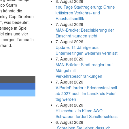
8. August 2026
ico Sturm
100 Tage Stadtregierung: Grüne
) könnte die
kritisieren Verkehrs- und
nley-Cup für einen
Haushaltspolitik
“, was bedeutet,
7. August 2026
rsiege in Spiel
MAN-Brücke: Beschilderung der
el eins und vier
Einschränkungen steht
te morgen Tampa in
7. August 2026
erhand.
Update: 14-Jährige aus
Untermeitingen weiterhin vermisst
7. August 2026
MAN-Brücke: Stadt reagiert auf
Mängel mit
Verkehrsbeschränkungen
7. August 2026
V-Partei­³ fordert: Friedens­fest soll
ab 2027 auch im Land­kreis Feier­
tag werden
7. August 2026
Hitzeschutz in Kitas: AWO
Schwaben fordert Schulterschluss
6. August 2026
„Schreiben Sie lieber, dass ich