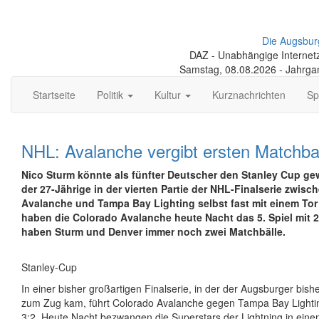
Die Augsbur
DAZ - Unabhängige Internetze
Samstag, 08.08.2026 - Jahrga
Startseite
Politik
Kultur
Kurznachrichten
Sp
NHL: Avalanche vergibt ersten Matchbal
Nico Sturm könnte als fünfter Deutscher den Stanley Cup g
der 27-Jährige in der vierten Partie der NHL-Finalserie zwis
Avalanche und Tampa Bay Lighting selbst fast mit einem Tor 
haben die Colorado Avalanche heute Nacht das 5. Spiel mit 2
haben Sturm und Denver immer noch zwei Matchbälle.
Stanley-Cup
In einer bisher großartigen Finalserie, in der der Augsburger bishe
zum Zug kam, führt Colorado Avalanche gegen Tampa Bay Lightin
3:2. Heute Nacht bezwangen die Superstars der Lightning in ei