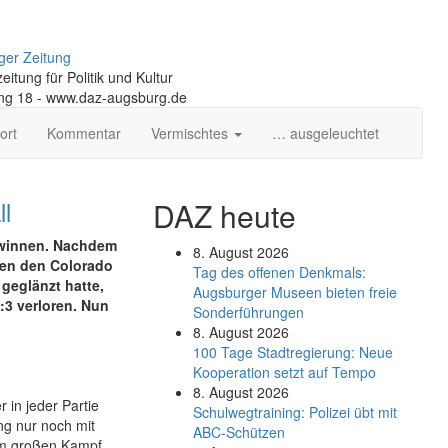
ger Zeitung
itung für Politik und Kultur
ng 18 - www.daz-augsburg.de
ort
Kommentar
Vermischtes
… ausgeleuchtet
l
DAZ heute
ewinnen. Nachdem
8. August 2026
chen den Colorado
Tag des offenen Denkmals:
geglänzt hatte,
Augsburger Museen bieten freie
:3 verloren. Nun
Sonderführungen
8. August 2026
100 Tage Stadtregierung: Neue
Kooperation setzt auf Tempo
8. August 2026
r in jeder Partie
Schul­weg­trai­ning: Poli­zei übt mit
g nur noch mit
ABC-Schüt­zen
nem großen Kampf