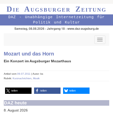
Die Augsburger Zeitung
DAZ - Unabhängige Internetzeitung für
Politik und Kultur
Samstag, 08.08.2026 - Jahrgang 18 - www.daz-augsburg.de
Toggle
navigati
Mozart und das Horn
Ein Konzert im Augsburger Mozarthaus
Artikel vom
09.07.2011
| Autor: bs
Rubrik:
Kurznachrichten
,
Musik
teilen
teilen
teilen
DAZ heute
8. August 2026