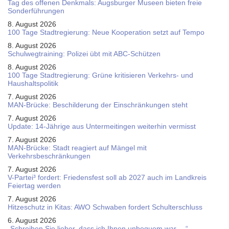
Tag des offenen Denkmals: Augsburger Museen bieten freie
Sonderführungen
8. August 2026
100 Tage Stadtregierung: Neue Kooperation setzt auf Tempo
8. August 2026
Schul­weg­trai­ning: Poli­zei übt mit ABC-Schüt­zen
8. August 2026
100 Tage Stadtregierung: Grüne kritisieren Verkehrs- und
Haushaltspolitik
7. August 2026
MAN-Brücke: Beschilderung der Einschränkungen steht
7. August 2026
Update: 14-Jährige aus Untermeitingen weiterhin vermisst
7. August 2026
MAN-Brücke: Stadt reagiert auf Mängel mit
Verkehrsbeschränkungen
7. August 2026
V-Partei­³ fordert: Friedens­fest soll ab 2027 auch im Land­kreis
Feier­tag werden
7. August 2026
Hitzeschutz in Kitas: AWO Schwaben fordert Schulterschluss
6. August 2026
„Schreiben Sie lieber, dass ich Ihnen unbequem war …“