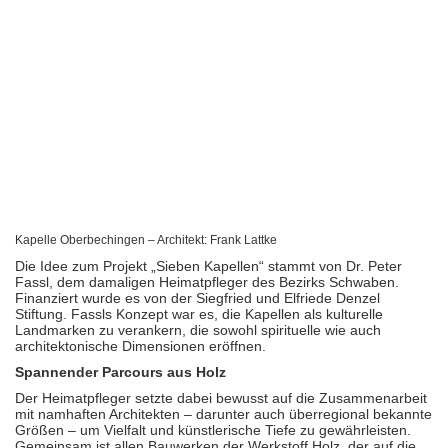
Kapelle Oberbechingen – Architekt: Frank Lattke
Die Idee zum Projekt „Sieben Kapellen“ stammt von Dr. Peter
Fassl, dem damaligen Heimatpfleger des Bezirks Schwaben.
Finanziert wurde es von der Siegfried und Elfriede Denzel
Stiftung. Fassls Konzept war es, die Kapellen als kulturelle
Landmarken zu verankern, die sowohl spirituelle wie auch
architektonische Dimensionen eröffnen.
Spannender Parcours aus Holz
Der Heimatpfleger setzte dabei bewusst auf die Zusammenarbeit
mit namhaften Architekten – darunter auch überregional bekannte
Größen – um Vielfalt und künstlerische Tiefe zu gewährleisten.
Gemeinsam ist allen Bauwerken der Werkstoff Holz, der auf die