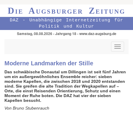
Die Augsburger Zeitung
DAZ - Unabhängige Internetzeitung für
Politik und Kultur
Samstag, 08.08.2026 - Jahrgang 18 - www.daz-augsburg.de
Toggle
navigati
Moderne Landmarken der Stille
Das schwäbische Donautal um Dillingen ist seit fünf Jahren
um ein außergewöhnliches Ensemble reicher: sieben
moderne Kapellen, die zwischen 2018 und 2020 entstanden
sind. Sie greifen die alte Tradition der Wegkapellen auf –
Orte, die einst Reisenden Orientierung, Schutz und einen
Moment der Ruhe boten. Die DAZ hat vier der sieben
Kapellen besucht.
Von Bruno Stubenrauch