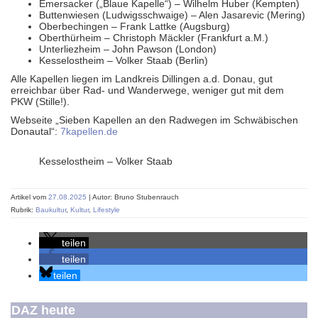
Emersacker („Blaue Kapelle“) – Wilhelm Huber (Kempten)
Buttenwiesen (Ludwigsschwaige) – Alen Jasarevic (Mering)
Oberbechingen – Frank Lattke (Augsburg)
Oberthürheim – Christoph Mäckler (Frankfurt a.M.)
Unterliezheim – John Pawson (London)
Kesselostheim – Volker Staab (Berlin)
Alle Kapellen liegen im Landkreis Dillingen a.d. Donau, gut
erreichbar über Rad- und Wanderwege, weniger gut mit dem
PKW (Stille!).
Webseite „Sieben Kapellen an den Radwegen im Schwäbischen
Donautal“:
7kapellen.de
Kesselostheim – Volker Staab
Artikel vom
27.08.2025
| Autor: Bruno Stubenrauch
Rubrik:
Baukultur
,
Kultur
,
Lifestyle
teilen
teilen
teilen
DAZ heute