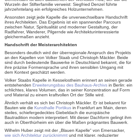
Wurzeln der Stifterfamilie verweist: Siegfried Denzel führte
jahrzehntelang ein erfolgreiches Holzunternehmen.
Ansonsten zeigt jede Kapelle die unverwechselbare Handschrift
ihres Architekten. Das Ergebnis ist ein spannender Parcours
zwischen Natur, Spiritualität und moderner Gestaltung, der
Radfahrer, Wanderer, Pilgernde wie Architekturinteressierte
gleichermaßen anzieht.
Handschrift der Meisterarchitekten
Besonders deutlich wird der überregionale Anspruch des Projekts
an den Kapellen von Volker Staab und Christoph Mäckler. Beide
sind durch bedeutende Bauwerke in Deutschland bekannt, die für
ihre präzise Formensprache und ihren sensiblen Umgang mit
dem Kontext geschätzt werden.
Volker Staabs Kapelle in Kesselostheim erinnert an seinen gerade
entstehenden
Erweiterungsbau des Bauhaus-Archivs
in Berlin: ein
schlichtes, klares Volumen, das in seiner Konzentration auf Form
und Material zu einem kraftvollen Ort der Stille wird.
Ähnlich verhält es sich bei Christoph Mäckler. Er ist bekannt für
Bauten wie die
Kunsthalle Portikus
in Frankfurt am Main, deren
steiles, schiefergedecktes Giebeldach die europäische
Bautradition modern interpretiert. Mit dieser Dachform gelingt ihm
auch in Oberthürheim ein über die Maßen prägnantes Bauwerk.
Wilhelm Huber zeigt mit der „Blauen Kapelle“ von Emersacker,
wie sich Architektur zurücknimmt
und mit klarer, reduzierter