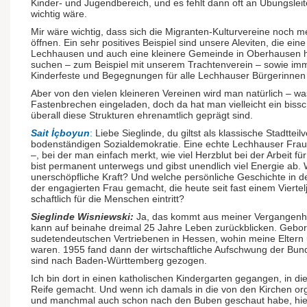
Kinder- und Jugend­bereich, und es fehlt dann oft an Übungs­leit
wichtig wäre.
Mir wäre wichtig, dass sich die Migranten-Kulturvereine noch me
öffnen. Ein sehr positives Beispiel sind unsere Aleviten, die e
Lechhausen und auch eine kleinere Gemeinde in Oberhausen h
suchen – zum Beispiel mit unserem Trachten­verein – sowie imm
Kinderfeste und Begegnungen für alle Lechhauser Bürgerinnen
Aber von den vielen kleineren Vereinen wird man natürlich – w
Fasten­brechen eingeladen, doch da hat man vielleicht ein biss
überall diese Strukturen ehrenamtlich geprägt sind.
Sait İçboyun
:
Liebe Sieglinde, du giltst als klassische Stadtteil­ve
boden­ständigen Sozial­demokratie. Eine echte Lechhauser Frau
–, bei der man einfach merkt, wie viel Herzblut bei der Arbeit f
bist permanent unterwegs und gibst unendlich viel Energie ab.
unerschöpfliche Kraft? Und welche persönliche Geschichte in d
der engagierten Frau gemacht, die heute seit fast einem Viertel­
schaft­lich für die Menschen eintritt?
Sieglinde Wisniewski:
Ja, das kommt aus meiner Vergangen­hei
kann auf beinahe dreimal 25 Jahre Leben zurückblicken. Gebor
sudeten­deutschen Vertriebenen in Hessen, wohin meine Eltern 
waren. 1955 fand dann der wirtschaftliche Aufschwung der Bunde
sind nach Baden-Württemberg gezogen.
Ich bin dort in einen katholischen Kindergarten gegangen, in di
Reife gemacht. Und wenn ich damals in die von den Kirchen org
und manchmal auch schon nach den Buben geschaut habe, hieß