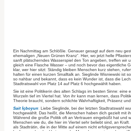
Ein Nachmittag am Schlößle. Genauer gesagt auf dem neu gest
ehemaligen „Neuen Grünen Kranz“. Hier, wo jetzt helle Pflaste
sanft plätscherndes Wasserspiel den Ton angeben, treffen wir uns
gleich eine Flasche Wasser – und noch bevor das eigentliche G
klar, wer hier sitzt: Ständig bleiben Menschen kurz stehen, rufen
halten für einen kurzen Smalltalk an. Sieglinde Wisniewski ist so 
so nahbar und bekannt, dass es kein Wunder ist, dass die Lechh
Stadtratswahl von Platz 14 auf Platz 6 hochgewählt haben.
Sie ist eine Politikerin des alten Schlags im besten Sinne: eine ec
Wurzeln tief im Viertel hat. Von ihr kann man lernen, dass Poli
Theorie braucht, sondern schlichte Wahrhaftigkeit, Präsenz und
Sait İçboyun
:
Liebe Sieglinde, bei der letzten Stadtratswahl wu
hochgewählt. Das heißt, die Menschen haben dich gezielt mit ih
Während die große Politik oft an Vertrauen eingebüßt hat und we
Menschen wie du, die hier im Viertel sehr beliebt sind, an Kraft
als Stadträtin, die in der Mitte auf einem nicht erfolgsversprec