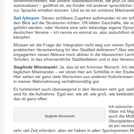
Annehmlichkeiten, wie unsere Stadtteilbücherei, die jetzt 24 St
automatisiert – geöffnet ist, wo Kinder mit anderer sprachlich
zur Sprache erhalten können. Und es ist ein schönes Miteinande
Sait İçboyun
:
Dieses sichtbare Zugehen aufeinander ist ein s
den Blick auf die Strukturen richten: Oft bilden Geschäfte, di
geführt werden, oder Vereine eine sehr lebendige eigene Dynami
deutschen Vereine – ich nenne es einmal so, also autochthon
kämpfen.
Müssen wir die Frage der Integration nicht weg von reinen Sy
praktischen Verantwortung für den Stadtteil definieren? Also wie
engagierten neuen Akteure noch aktiver in die klassischen Lech
Schulen, in das ehrenamtliche Stadtteilleben und in das Verein
Sieglinde Wisniewski:
Ja, das ist ein frommer Wunsch. Ich ste
täglichen Miteinander – wir sitzen hier am Schlößle in der Eisdi
Hier sehen wir ganz viele Menschen aus anderen Kulturkreisen. 
in meiner Wahrnehmung verhältnismäßig gut.
Es funktioniert auch überwiegend in den Vereinen sehr gut, wei
sind für die Aufnahme. Egal wer, wie alt, wie groß, wie bekleide
das ist ganz offen.
Ich wünsche 
Väter mit Migr
auch die Mütt
Sieglinde Wisniewski
Übungs­leiter
ist ein ver­m
sehr viel Zeit erfordert, aber wir haben in allen Sport­vereinen M