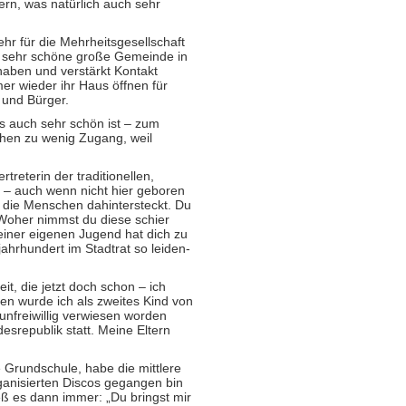
ern, was natür­lich auch sehr
hr für die Mehrheits­gesellschaft
ine sehr schöne große Gemeinde in
aben und verstärkt Kontakt
er wieder ihr Haus öffnen für
 und Bürger.
as auch sehr schön ist – zum
chen zu wenig Zugang, weil
rtreterin der traditio­nellen,
 – auch wenn nicht hier geboren
ür die Menschen dahintersteckt. Du
 Woher nimmst du diese schier
einer eigenen Jugend hat dich zu
jahrhundert im Stadtrat so leiden­
t, die jetzt doch schon – ich
en wurde ich als zweites Kind von
unfreiwillig verwiesen worden
s­republik statt. Meine Eltern
e Grundschule, habe die mittlere
ani­sierten Discos gegangen bin
 es dann immer: „Du bringst mir