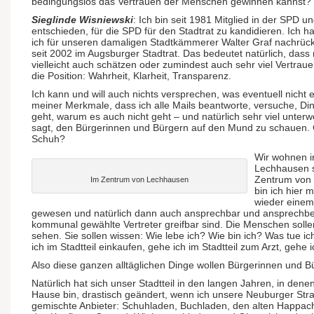
bedingungslos das Vertrauen der Menschen gewinnen kannst?
Sieglinde Wisniewski
: Ich bin seit 1981 Mitglied in der SPD 
entschieden, für die SPD für den Stadtrat zu kandidieren. Ich 
ich für unseren damaligen Stadtkämmerer Walter Graf nachrücke
seit 2002 im Augsburger Stadtrat. Das bedeutet natürlich, dass
vielleicht auch schätzen oder zumindest auch sehr viel Vertraue
die Position: Wahrheit, Klarheit, Transparenz.
Ich kann und will auch nichts versprechen, was eventuell nicht e
meiner Merkmale, dass ich alle Mails beantworte, versuche, D
geht, warum es auch nicht geht – und natürlich sehr viel unter
sagt, den Bürgerinnen und Bürgern auf den Mund zu schauen. 
Schuh?
Wir wohnen i
Lechhausen s
Zentrum von 
Im Zentrum von Lechhausen
bin ich hier 
wieder einem
gewesen und natürlich dann auch an­sprech­bar und ansprech­berei
kommunal gewählte Ver­treter greifbar sind. Die Menschen solle
sehen. Sie sollen wissen: Wie lebe ich? Wie bin ich? Was tue 
ich im Stadt­teil ein­kaufen, gehe ich im Stadt­teil zum Arzt, gehe
Also diese ganzen alltäglichen Dinge wollen Bürgerinnen und 
Natürlich hat sich unser Stadtteil in den langen Jahren, in denen
Hause bin, drastisch geändert, wenn ich unsere Neuburger Str
gemischte Anbieter: Schuhladen, Buchladen, den alten Happache