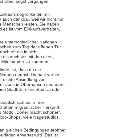
t alles längst vergangen.
 Einkaufsmöglichkeiten mit
 auch dankbar, weil wir nicht nur
se Menschen leisten. Sie haben
 es ist vom Einkaufsverhalten,
ine unterschiedlicher Nationen
oschee zum Tag der offenen Tür
och oft ein in sich
als auch wir mit den alten,
es Miteinander zu kommen.
inde, ist, dass du die
 Namen nennst. Du hast vorhin
r dichte Ansiedlung von
ber auch in Oberhausen und damit
ne Stadträtin, ein Stadtrat oder
deutlich sichtbar in der
häften migrantischer Herkunft,
em Motto „Döner macht schöner“,
Tattoo-Shops, viele Nagelstudios,
en gleichen Bedingungen eröffnet
rläden erwartet wird. Das ist