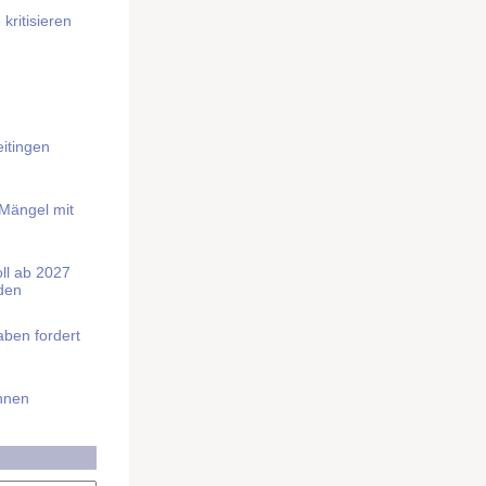
kritisieren
itingen
 Mängel mit
soll ab 2027
rden
aben fordert
Ihnen