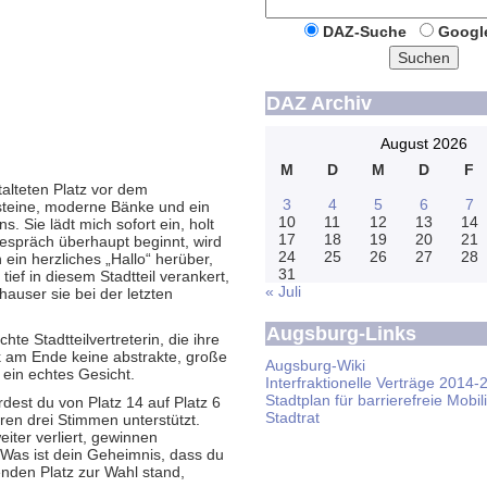
DAZ-Suche
Googl
Suchen
DAZ Archiv
August 2026
M
D
M
D
F
alteten Platz vor dem
3
4
5
6
7
rsteine, moderne Bänke und ein
10
11
12
13
14
. Sie lädt mich sofort ein, holt
17
18
19
20
21
espräch überhaupt beginnt, wird
24
25
26
27
28
 ein herzliches „Hallo“ herüber,
31
tief in diesem Stadtteil verankert,
« Juli
auser sie bei der letzten
Augsburg-Links
hte Stadtteilvertreterin, die ihre
tik am Ende keine abstrakte, große
Augsburg-Wiki
 ein echtes Gesicht.
Interfraktionelle Verträge 2014-
Stadtplan für barrierefreie Mobili
rdest du von Platz 14 auf Platz 6
Stadtrat
ren drei Stimmen unterstützt.
iter verliert, gewinnen
. Was ist dein Geheimnis, dass du
henden Platz zur Wahl stand,