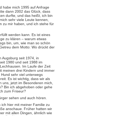
und habe mich 1995 auf Anfrage
hatte dann 2002 das Glück, dass
n durfte, und das heißt, ich bin
 mich sehr viele Leute kennen,
n zu mir haben, und ich stehe für
rfüllt werden kann. Es ist eines
inge zu klären – warum etwas
wegs bin, um, wie man so schön
Getreu dem Motto: Wo drückt der
n Augsburg seit 1974, in
eit 1980 und seit 1988 im
Lechhausen. Im Laufe der Zeit
mit meinen drei Kindern und immer
 Hund sehr viel unter­wegs
t. Es ist wichtig, dass wir als
n uns, jetzt im Beson­deren mich,
ich? Bin ich abgehoben oder gehe
 ich zum Friseur?
Bürger sehen und auch hören.
 ich hier mit meiner Familie zu
aße anschaue. Früher hatten wir
r mit allen Dingen, ähnlich wie