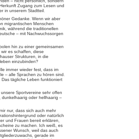
unden – nicht persönlich, sondern
er Herkunft Zugang zum Lesen und
r in unserem Stadtteil.
chöner Gedanke. Wenn wir aber
e von migrantischen Menschen
k, während die traditionellen
 deutsche – mit Nachwuchssorgen
mbolen hin zu einer gemeinsamen
 wir es schaffen, diese
hauser Strukturen, in die
sleben einzubinden?
lle immer wieder fest, dass im
ele – alle Sprachen zu hören sind.
Das tägliche Leben funktioniert
l unsere Sportvereine sehr offen
t, dunkelhaarig oder hellhaarig –
mir nur, dass sich auch mehr
a­tions­hinter­grund oder natür­lich
er und Frauen bereit erklären,
­scheine zu machen. Ich weiß, es
essener Wunsch, weil das auch
it­glieder­zuwachs, gerade im