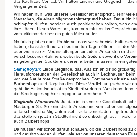
das Kaufhaus Conrad. Wir hatten Lindner und Giegerich – das is
Vergangene Zeit.
Wir haben nun, was unserer Gesellschaft entspricht, sehr viele
Menschen, die einen Migrationshintergrund haben. Dafür bin ich
schimpfen dürfen, sondern auch positiv sehen sollten, was die
ihre Läden, bieten Waren an, kommen mit uns ins Gespräch und
vom Miteinander her ein gutes Miteinander.
Natürlich gibt es auch Probleme, dass wir sehr viele Kulturvere
haben, die sich oft nur an bestimmten Tagen öffnen – in der M
oder wenn sie zu Veranstaltungen einladen. Ansonsten sind sie d
verschlossener Rahmen, wobei beide Seiten, sowohl die Vereine 
eingebürgerten Strukturen, daran arbeiten müssen, in ein gut
Sait İçboyun
:
Liebe Sieglinde, das, was ich an dir so großartig f
Herausforderungen der Gesellschaft auch in Lechhausen beim
von der Neuburger Straße gesprochen. Dort sehen wir eine seh
Barbershops und Nagelstudios. Diese Verdichtung sehen wir a
geht die Einkaufsqualität im Stadtteil verloren. Was kann denn ei
die Stadtregierung hier dagegen unternehmen?
Sieglinde Wisniewski:
Ja, das ist in unserer Gesellschaft sehr 
Neuburger Straße: eine dichte Ansiedlung von Lebensmittelgesc
unterschiedliche Migranten, sehr viele Dönerläden – getreu d
das stelle ich jetzt im Stadtteil nicht so unbedingt fest –, viele 
auch Barbershops.
Da müssen wir schon darauf schauen, ob die Barbershops zu d
und geführt werden dürfen, wie es von unseren deutschen Friseu