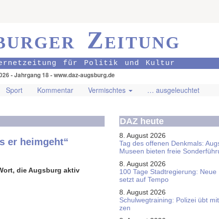
burger Zeitung
ernetzeitung für Politik und Kultur
026 - Jahrgang 18 - www.daz-augsburg.de
Sport
Kommentar
Vermischtes
… ausgeleuchtet
DAZ heute
8. August 2026
is er heimgeht“
Tag des offenen Denkmals: Aug
Museen bieten freie Sonderfüh
8. August 2026
ort, die Augsburg aktiv
100 Tage Stadtregierung: Neue
setzt auf Tempo
8. August 2026
Schul­weg­trai­ning: Poli­zei übt 
zen