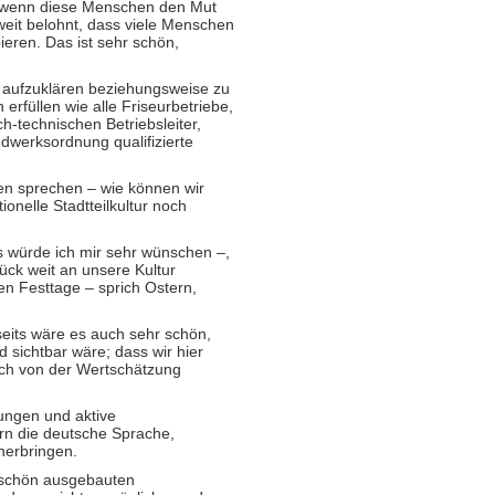
ber wenn diese Menschen den Mut
weit belohnt, dass viele Menschen
eren. Das ist sehr schön,
z aufzuklären beziehungsweise zu
füllen wie alle Friseurbetriebe,
h-technischen Betriebsleiter,
dwerksordnung qualifizierte
n sprechen – wie können wir
onelle Stadtteilkultur noch
as würde ich mir sehr wünschen –,
ück weit an unsere Kultur
en Festtage – sprich Ostern,
seits wäre es auch sehr schön,
 sichtbar wäre; dass wir hier
uch von der Wertschätzung
rungen und aktive
rn die deutsche Sprache,
herbringen.
 schön ausgebauten