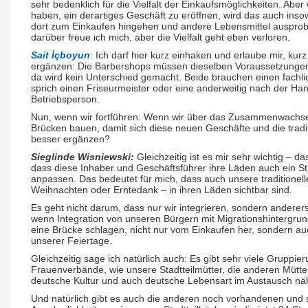
sehr bedenklich für die Vielfalt der Einkaufsmöglichkeiten. A
haben, ein derartiges Geschäft zu eröffnen, wird das auch inso
dort zum Einkaufen hingehen und andere Lebensmittel ausprobi
darüber freue ich mich, aber die Vielfalt geht eben verloren.
Sait İçboyun
:
Ich darf hier kurz einhaken und erlaube mir, kur
ergänzen: Die Barbershops müssen dieselben Voraussetzungen er
da wird kein Unterschied gemacht. Beide brauchen einen fachlic
sprich einen Friseurmeister oder eine anderweitig nach der Han
Betriebsperson.
Nun, wenn wir fortführen: Wenn wir über das Zusammenwachse
Brücken bauen, damit sich diese neuen Geschäfte und die traditi
besser ergänzen?
Sieglinde Wisniewski:
Gleichzeitig ist es mir sehr wichtig – d
dass diese Inhaber und Geschäftsführer ihre Läden auch ein St
anpassen. Das bedeutet für mich, dass auch unsere traditionell
Weihnachten oder Erntedank – in ihren Läden sichtbar sind.
Es geht nicht darum, dass nur wir integrieren, sondern anderer
wenn Integration von unseren Bürgern mit Migrationshintergrund
eine Brücke schlagen, nicht nur vom Einkaufen her, sondern a
unserer Feiertage.
Gleichzeitig sage ich natürlich auch: Es gibt sehr viele Gruppie
Frauenverbände, wie unsere Stadtteilmütter, die anderen Mütte
deutsche Kultur und auch deutsche Lebensart im Austausch nä
Und natürlich gibt es auch die anderen noch vorhandenen und