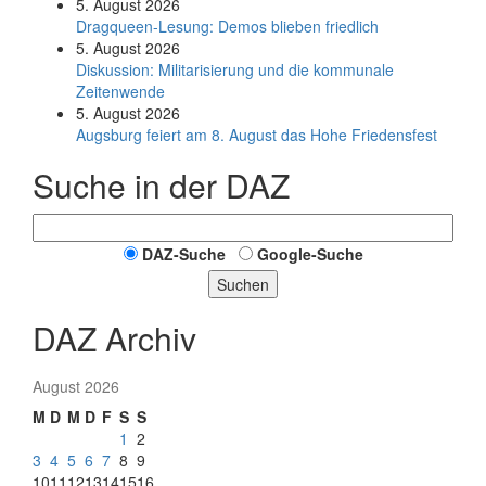
5. August 2026
Dragqueen-Lesung: Demos blieben friedlich
5. August 2026
Diskussion: Mi­li­ta­ri­sie­rung und die kommunale
Zeitenwende
5. August 2026
Augsburg feiert am 8. August das Hohe Friedensfest
Suche in der DAZ
DAZ-Suche
Google-Suche
Suchen
DAZ Archiv
August 2026
M
D
M
D
F
S
S
1
2
3
4
5
6
7
8
9
10
11
12
13
14
15
16