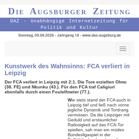
Die Augsburger Zeitung
DAZ - Unabhängige Internetzeitung für
Politik und Kultur
Sonntag, 09.08.2026 - Jahrgang 18 - www.daz-augsburg.de
Toggle
navigati
Kunstwerk des Wahnsinns: FCA verliert in
Leipzig
Der FCA verliert in Leipzig mit 2:1. Die Tore erzielten Olmo
(38. FE) und Nkunku (43.). Für den FCA traf Caligiuri
ebenfalls durch einen Foulelfmeter (77.).
W
ie stets stand der FCA auch in
Leipzig tief und ließ nach vorne
jegliche Dynamik und Tordrang
vermissen. Da die Leipziger mit
Geduld und erstaunlicher
Ratlosigkeit auf das FCA-Tor
spielten, sah man ein müdes
Bundesligaspiel in der