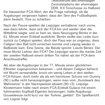
Tiefkühltruhe des ehemaligen
Zentralstadions der ehemaligen
DDR. 9:0 Torschüsse zu Halbzeit.
Ein klassischer FCA-Wert, der die Frage nahelegt, ob die
Augsburger vergessen haben, dass der Sinn des Fußballspiels
darin besteht, Tore zu schießen.
Nach der Pause spielten die Leipziger verhaltener nach vorne,
was dazu führte, dass sich der FCA hin und wieder über die
Mittellinie wagte; und so kam es, dass Neuzugang Benés in der
61. Minute einen Eckball ausführte: Benés wollte das Leder kurz
zurück zu Caligiuri spielen, doch der Pass war so ungenau, dass
Caligiuri den Ball nicht erreichen konnte und Leipzig wieder in
Ballbesitz kam. Eine Szene, die Bände spricht. László Bénes: Der
neue Moritz Leitner des FCA? Die Leipziger waren die meiste Zeit
der zweiten Halbzeit einem dritten Tor näher als der FCA dem
Anschlusstreffer.
Als aber die Augsburger in der 77. Minute einen glücklichen
Elfmeter zugesprochen bekamen – und diesen Caligiuri beherzt
mit Wucht verwandelte, kroch ein wenig Leben in den steifen
FCA-Körper, doch mehr als als ein harmloser Schuss von Gumny
(90.) sollte nicht herausspringen, wenn man vom „Kunstwerk des
Wahnsinns“ in der Nachspielzeit absieht (90.+3). Leipzigs
Klostermann hätte nach einem FCA-Eckball Gulacsi mit einem
fulminanten Kopfball-Eigentor bezwungen, hätte Augsburgs
Gouweleeuw nicht kurz vor der Torlinie „geklärt“. Ein Spielbericht
von Legner folgt.