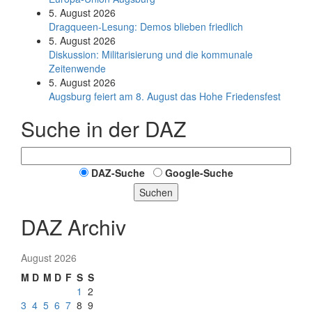
5. August 2026
Dragqueen-Lesung: Demos blieben friedlich
5. August 2026
Diskussion: Mi­li­ta­ri­sie­rung und die kommunale
Zeitenwende
5. August 2026
Augsburg feiert am 8. August das Hohe Friedensfest
Suche in der DAZ
DAZ-Suche
Google-Suche
Suchen
DAZ Archiv
August 2026
M
D
M
D
F
S
S
1
2
3
4
5
6
7
8
9