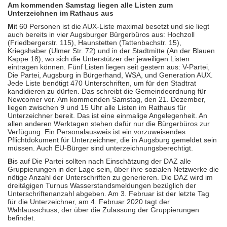
Am kommenden Samstag liegen alle Listen zum
Unterzeichnen im Rathaus aus
M
it 60 Personen ist die AUX-Liste maximal besetzt und sie liegt
auch bereits in vier Augsburger Bürgerbüros aus: Hochzoll
(Friedbergerstr. 115), Haunstetten (Tattenbachstr. 15),
Kriegshaber (Ulmer Str. 72) und in der Stadtmitte (An der Blauen
Kappe 18), wo sich die Unterstützer der jeweiligen Listen
eintragen können. Fünf Listen liegen seit gestern aus: V-Partei,
Die Partei, Augsburg in Bürgerhand, WSA, und Generation AUX.
Jede Liste benötigt 470 Unterschriften, um für den Stadtrat
kandidieren zu dürfen. Das schreibt die Gemeindeordnung für
Newcomer vor. Am kommenden Samstag, den 21. Dezember,
liegen zwischen 9 und 15 Uhr alle Listen im Rathaus für
Unterzeichner bereit. Das ist eine einmalige Angelegenheit. An
allen anderen Werktagen stehen dafür nur die Bürgerbüros zur
Verfügung. Ein Personalausweis ist ein vorzuweisendes
Pflichtdokument für Unterzeichner, die in Augsburg gemeldet sein
müssen. Auch EU-Bürger sind unterzeichnungsberechtigt.
B
is auf Die Partei sollten nach Einschätzung der DAZ alle
Gruppierungen in der Lage sein, über ihre sozialen Netzwerke die
nötige Anzahl der Unterschriften zu generieren. Die DAZ wird im
dreitägigen Turnus Wasserstandsmeldungen bezüglich der
Unterschriftenanzahl abgeben. Am 3. Februar ist der letzte Tag
für die Unterzeichner, am 4. Februar 2020 tagt der
Wahlausschuss, der über die Zulassung der Gruppierungen
befindet.