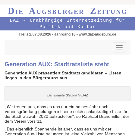
Die Augsburger Zeitung
DAZ - Unabhängige Internetzeitung für
Politik und Kultur
Freitag, 07.08.2026 - Jahrgang 18 - www.daz-augsburg.de
Toggle
navigati
Generation AUX: Stadtratsliste steht
Generation AUX präsentiert Stadtratskandidaten – Listen
liegen in den Bürgerbüros aus
Der aktuelle Stadtrat © DAZ
„W
ir freuen uns, dass es uns nur ein halbes Jahr nach
Vereinsgründung gelungen ist, eine solch schlagkräftige Liste für
die Stadtratswahl 2020 aufzustellen“, so Raphael Brandmiller, der
dem Verein vorsitzt.
„D
as eigentlich Spannende ist aber, dass es uns mit der
Generation Aux-Liste gelungen ist, eine Vielzahl von Menschen