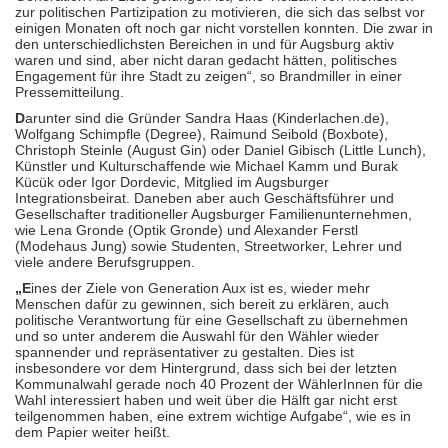
zur politischen Partizipation zu motivieren, die sich das selbst vor
einigen Monaten oft noch gar nicht vorstellen konnten. Die zwar in
den unterschiedlichsten Bereichen in und für Augsburg aktiv
waren und sind, aber nicht daran gedacht hätten, politisches
Engagement für ihre Stadt zu zeigen“, so Brandmiller in einer
Pressemitteilung.
D
arunter sind die Gründer Sandra Haas (Kinderlachen.de),
Wolfgang Schimpfle (Degree), Raimund Seibold (Boxbote),
Christoph Steinle (August Gin) oder Daniel Gibisch (Little Lunch),
Künstler und Kulturschaffende wie Michael Kamm und Burak
Kücük oder Igor Dordevic, Mitglied im Augsburger
Integrationsbeirat. Daneben aber auch Geschäftsführer und
Gesellschafter traditioneller Augsburger Familienunternehmen,
wie Lena Gronde (Optik Gronde) und Alexander Ferstl
(Modehaus Jung) sowie Studenten, Streetworker, Lehrer und
viele andere Berufsgruppen.
„E
ines der Ziele von Generation Aux ist es, wieder mehr
Menschen dafür zu gewinnen, sich bereit zu erklären, auch
politische Verantwortung für eine Gesellschaft zu übernehmen
und so unter anderem die Auswahl für den Wähler wieder
spannender und repräsentativer zu gestalten. Dies ist
insbesondere vor dem Hintergrund, dass sich bei der letzten
Kommunalwahl gerade noch 40 Prozent der WählerInnen für die
Wahl interessiert haben und weit über die Hälft gar nicht erst
teilgenommen haben, eine extrem wichtige Aufgabe“, wie es in
dem Papier weiter heißt.