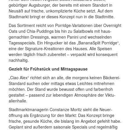
gebürtiger Augsburger, der bereits mit einem Standort in
Neusäß auf frische, unkompli­zierte Küche setzt. Auf dem
Stadtmarkt bringt er dieses Konzept nun in die Stadtmitte.
Das Sortiment reicht von Porridge-Varia­tionen über Overnight
Oats und Chia-Puddings bis hin zu Salatbowls mit haus­
gemachten Dressings, warmen Panini und wech­selnden
Tages­specials. Ein Hingucker ist das „BananaSplit Porridge“,
eine der Signature-Krea­tionen des Hauses. Alle Speisen
werden täglich frisch zube­reitet – verpackt wird konse­quent
nachhaltig.
Gezielt für Frühstück und Mittagspause
„Ciao Alex“ richtet sich an alle, die morgens keinen Bäckerei-
Standard suchen oder mittags etwas Leichtes mitnehmen
möchten. Der Stand wurde bewusst offen und farben­froh
gestaltet – passend zur leben­digen Atmo­sphäre der Viktu­
alien­halle.
Stadtmarktmanagerin Constanze Moritz sieht die Neu­er­
öffnung als Ergänzung für den Markt: Das Konzept bringe
frische, gesunde Küche, die bislang im Angebot gefehlt habe.
Geplant sind außerdem saisonale Specials und regel­mäßig