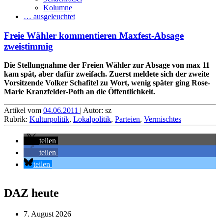
Kolumne
… ausgeleuchtet
Freie Wähler kommentieren Maxfest-Absage
zweistimmig
Die Stellungnahme der Freien Wähler zur Absage von max 11
kam spät, aber dafür zweifach. Zuerst meldete sich der zweite
Vorsitzende Volker Schafitel zu Wort, wenig später ging Rose-
Marie Kranzfelder-Poth an die Öffentlichkeit.
Artikel vom
04.06.2011
| Autor: sz
Rubrik:
Kulturpolitik
,
Lokalpolitik
,
Parteien
,
Vermischtes
teilen
teilen
teilen
DAZ heute
7. August 2026