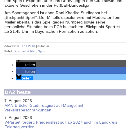
den Sport1-Experten über das Derby gegen den Club sowie das
aktuelle Geschehen in der Fußball-Bundesliga.
A
m Sonntagabend ist dann Rani Khedira Studiogast bei
„Blickpunkt Sport“. Der Mittelfeldspieler wird mit Moderator Tom
Meiler ebenfalls das Spiel gegen Nürnberg sowie seine
persönliche Situation beim FCA beleuchten. Blickpunkt Sport ist
ab 21.45 Uhr im Bayerischen Fernsehen zu sehen.
Artikel vom
01.11.2018
| Autor: sz
Rubrik:
Kurznachrichten
,
Sport
teilen
teilen
teilen
DAZ heute
7. August 2026
MAN-Brücke: Stadt reagiert auf Mängel mit
Verkehrsbeschränkungen
7. August 2026
V-Partei­³ fordert: Friedens­fest soll ab 2027 auch im Land­kreis
Feier­tag werden