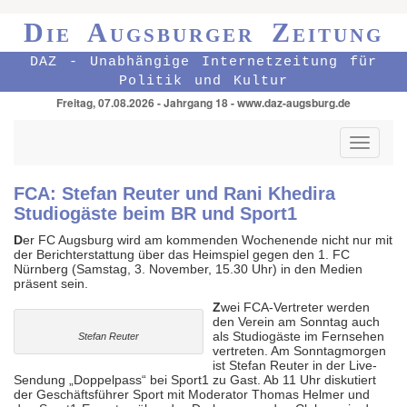
Die Augsburger Zeitung
DAZ - Unabhängige Internetzeitung für
Politik und Kultur
Freitag, 07.08.2026 - Jahrgang 18 - www.daz-augsburg.de
Toggle
navigati
FCA: Stefan Reuter und Rani Khedira
Studiogäste beim BR und Sport1
D
er FC Augsburg wird am kommenden Wochenende nicht nur mit
der Berichterstattung über das Heimspiel gegen den 1. FC
Nürnberg (Samstag, 3. November, 15.30 Uhr) in den Medien
präsent sein.
Z
wei FCA-Vertreter werden
den Verein am Sonntag auch
als Studiogäste im Fernsehen
Stefan Reuter
vertreten. Am Sonntagmorgen
ist Stefan Reuter in der Live-
Sendung „Doppelpass“ bei Sport1 zu Gast. Ab 11 Uhr diskutiert
der Geschäftsführer Sport mit Moderator Thomas Helmer und