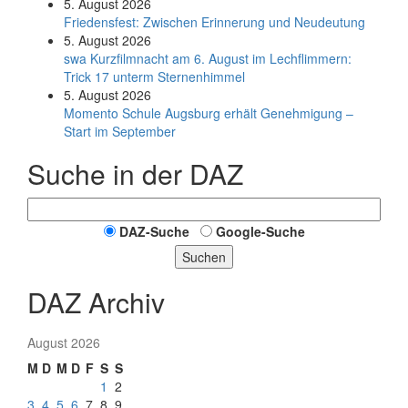
5. August 2026
Friedensfest: Zwischen Erinnerung und Neudeutung
5. August 2026
swa Kurz­film­nacht am 6. August im Lech­flim­mern:
Trick 17 unterm Sternen­himmel
5. August 2026
Momento Schule Augsburg erhält Genehmigung –
Start im September
Suche in der DAZ
DAZ-Suche
Google-Suche
Suchen
DAZ Archiv
August 2026
M
D
M
D
F
S
S
1
2
3
4
5
6
7
8
9