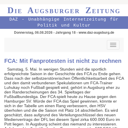
Die Augsburger Zeitung
DAZ - Unabhängige Internetzeitung für
Politik und Kultur
Donnerstag, 06.08.2026 - Jahrgang 18 - www.daz-augsburg.de
Toggle
navigati
FCA: Mit Fanprotesten ist nicht zu rechnen
Samstag, 5. Mai. In wenigen Stunden wird die sportlich
erfolgreichste Saison in der Geschichte des FCA zu Ende gehen.
Dass nach der selbstzerstörerischen Öffentlichkeitsarbeit des FCA
und den damit verbundenen Spekulationen um FCA-Trainer
Luhukay noch Fußball gespielt wird, gehört in Augsburg eher zu
den Randerscheinungen des 34. Spieltages der
Fußballbundesliga. Der FCA spielt heute zu Hause gegen den
Hamburger SV. Würde der FCA das Spiel gewinnen, könnte er
sich in der Tabelle um einen Rang verbessern, den HSV
überholen und die die Saison mit Platz 14 abschließen. Es wird
geschätzt, dass aufgrund des Verteilungsschlüssel des neuen
Medienvertrags der DFL bei diesem Spiel zirka 600.000 Euro im
Pott liegen. In Augsburg scheint das niemand zu interessieren.