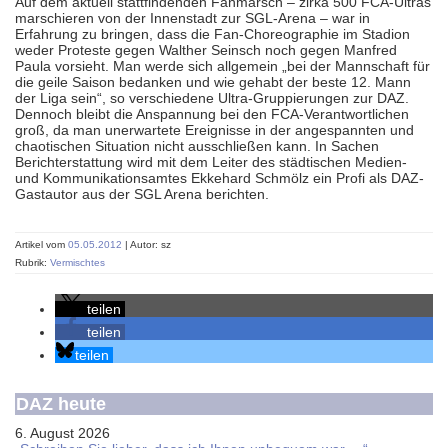
Auf dem aktuell stattfindenden Fanmarsch – zirka 500 FCA-Ultras
marschieren von der Innenstadt zur SGL-Arena – war in
Erfahrung zu bringen, dass die Fan-Choreographie im Stadion
weder Proteste gegen Walther Seinsch noch gegen Manfred
Paula vorsieht. Man werde sich allgemein „bei der Mannschaft für
die geile Saison bedanken und wie gehabt der beste 12. Mann
der Liga sein“, so verschiedene Ultra-Gruppierungen zur DAZ.
Dennoch bleibt die Anspannung bei den FCA-Verantwortlichen
groß, da man unerwartete Ereignisse in der angespannten und
chaotischen Situation nicht ausschließen kann. In Sachen
Berichterstattung wird mit dem Leiter des städtischen Medien-
und Kommunikationsamtes Ekkehard Schmölz ein Profi als DAZ-
Gastautor aus der SGL Arena berichten.
Artikel vom
05.05.2012
| Autor: sz
Rubrik:
Vermischtes
teilen
teilen
teilen
DAZ heute
6. August 2026