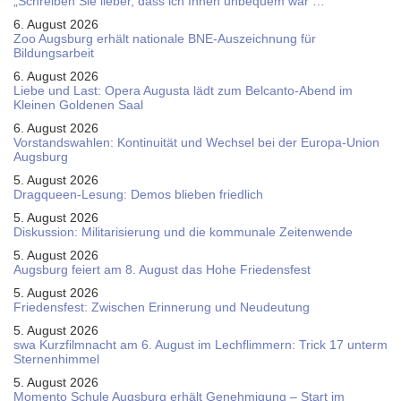
„Schreiben Sie lieber, dass ich Ihnen unbequem war …“
6. August 2026
Zoo Augsburg erhält nationale BNE-Auszeichnung für
Bildungsarbeit
6. August 2026
Liebe und Last: Opera Augusta lädt zum Belcanto-Abend im
Kleinen Goldenen Saal
6. August 2026
Vorstandswahlen: Kontinuität und Wechsel bei der Europa-Union
Augsburg
5. August 2026
Dragqueen-Lesung: Demos blieben friedlich
5. August 2026
Diskussion: Mi­li­ta­ri­sie­rung und die kommunale Zeitenwende
5. August 2026
Augsburg feiert am 8. August das Hohe Friedensfest
5. August 2026
Friedensfest: Zwischen Erinnerung und Neudeutung
5. August 2026
swa Kurz­film­nacht am 6. August im Lech­flim­mern: Trick 17 unterm
Sternen­himmel
5. August 2026
Momento Schule Augsburg erhält Genehmigung – Start im