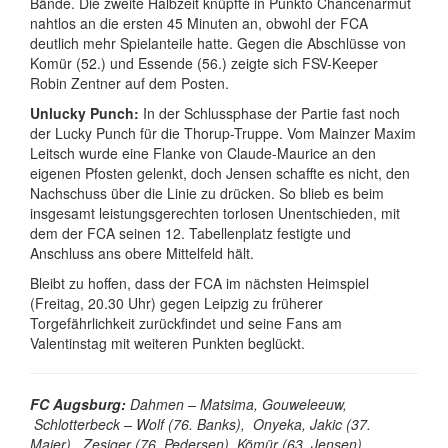
Bände. Die zweite Halbzeit knüpfte in Punkto Chancenarmut
nahtlos an die ersten 45 Minuten an, obwohl der FCA
deutlich mehr Spielanteile hatte. Gegen die Abschlüsse von
Komür (52.) und Essende (56.) zeigte sich FSV-Keeper
Robin Zentner auf dem Posten.
Unlucky Punch:
In der Schlussphase der Partie fast noch
der Lucky Punch für die Thorup-Truppe. Vom Mainzer Maxim
Leitsch wurde eine Flanke von Claude-Maurice an den
eigenen Pfosten gelenkt, doch Jensen schaffte es nicht, den
Nachschuss über die Linie zu drücken. So blieb es beim
insgesamt leistungsgerechten torlosen Unentschieden, mit
dem der FCA seinen 12. Tabellenplatz festigte und
Anschluss ans obere Mittelfeld hält.
Bleibt zu hoffen, dass der FCA im nächsten Heimspiel
(Freitag, 20.30 Uhr) gegen Leipzig zu früherer
Torgefährlichkeit zurückfindet und seine Fans am
Valentinstag mit weiteren Punkten beglückt.
FC Augsburg:
Dahmen – Matsima, Gouweleeuw,
Schlotterbeck – Wolf (76. Banks), Onyeka, Jakic (37.
Maier),, Zesiger (76. Pedersen), Kömür (63. Jensen),