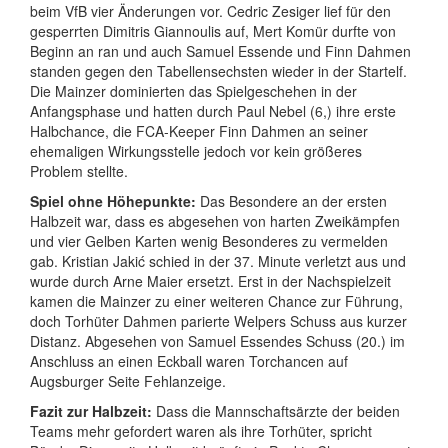
beim VfB vier Änderungen vor. Cedric Zesiger lief für den
gesperrten Dimitris Giannoulis auf, Mert Komür durfte von
Beginn an ran und auch Samuel Essende und Finn Dahmen
standen gegen den Tabellensechsten wieder in der Startelf.
Die Mainzer dominierten das Spielgeschehen in der
Anfangsphase und hatten durch Paul Nebel (6,) ihre erste
Halbchance, die FCA-Keeper Finn Dahmen an seiner
ehemaligen Wirkungsstelle jedoch vor kein größeres
Problem stellte.
Spiel ohne Höhepunkte:
Das Besondere an der ersten
Halbzeit war, dass es abgesehen von harten Zweikämpfen
und vier Gelben Karten wenig Besonderes zu vermelden
gab. Kristian Jakić schied in der 37. Minute verletzt aus und
wurde durch Arne Maier ersetzt. Erst in der Nachspielzeit
kamen die Mainzer zu einer weiteren Chance zur Führung,
doch Torhüter Dahmen parierte Welpers Schuss aus kurzer
Distanz. Abgesehen von Samuel Essendes Schuss (20.) im
Anschluss an einen Eckball waren Torchancen auf
Augsburger Seite Fehlanzeige.
Fazit zur Halbzeit:
Dass die Mannschaftsärzte der beiden
Teams mehr gefordert waren als ihre Torhüter, spricht