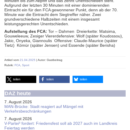
Minuten bis zum Abpfiff und das zehnt Unentschieden steht.
Aufgrund der letzten 30 Minuten mit einer dominierenden
Eintracht ein für den FCA gewonnener Punkt, denn ab der 70.
Minute war die Eintracht dem Siegtreffer näher. Zwei
grundverschiedene Halbzeiten mit einem insgesamt
leistungsgerechten Unentschieden.
Aufstellung des FCA:
Tor – Dahmen Dreierkette: Matsima,
Gouweleeuw, Zesiger Viererdefensive: Wolf (später Koudossou),
Jakic, Onyeka, Giannoulis Offensive: Claude-Maurice (später
Tietz) Kömür (später Jensen) und Essende (später Berisha)
Artikel vom
21.04.2025
| Autor: Gastbeitrag
Rubrik:
FCA
,
Sport
teilen
teilen
teilen
DAZ heute
7. August 2026
MAN-Brücke: Stadt reagiert auf Mängel mit
Verkehrsbeschränkungen
7. August 2026
V-Partei­³ fordert: Friedens­fest soll ab 2027 auch im Land­kreis
Feier­tag werden