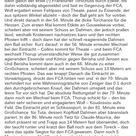
dann gleich der erste (!) Frankfurter Torschuss durch Etikite, bis
dahin vollständig abgemeldet und fast im Gegenzug der FCA,
Wolf ergattert einen Fehlpass von Theate, passt zu Essende, der
aus spitzem Winkel abzieht – doch der Ball geht am Tor votrbei.
Und direkt danach in der 54. Minute die dicke Torchance für die
Hessen. Zum ersten Mal kommt Etikite an Gouweleeuw vorbei,
scheitert aber mit seinem Schuss an Dahmen, der jedoch prallen
lässt, weshalb Kristensen nachsetzen kann und den rechten
Pfosten trifft – doch dann hat der schnell reagierende Dahmen
den Ball sicher. Kurz darauf, in der 56. Minute erneuter Wechsel
bei der Eintracht – Collins kommt für Theate – und beim FCA
wechselt Thorup unverständlicher Weise die gut zusammen
agierenden Essende und Kömür gegen Berisha und Jensen aus.
Und Berisha kommt dann auch in der 66. Minute zu einer
Großchance, scheitert aber mit seinem Schuss aus 13 Metern am
rechten Pfosten. Das war knapp! Danach die Eintracht im
Vorwärtsgang, drückt den FCA hinten rein und in der 70. Minute
verhindert nur eine Wahnsinnsgrätsche von Zesiger das 0:1 durch
den durchgebrochenen Knauf, der Dahmen umspielt und das
leere Tor vor sich hat. Die absolute Rettungstat! In der 79. Minute
dann noch ein Wechsel beim FCA, Thorup schickt für – den bis
dahin sehr sicheren und engagierten Wolf – Koudossou aufs
Feld. Die Eintracht jetzt im Schlussspurt, in der 81. Minute eine
Großchance für Tuta, dessen Kopfball Dahmen aber bärenstark
pariert. In der 86. Minute noch Tietz für Claude-Maurice, der
sofort präsent ist und Trapp aus 14 Metern fast überwindet, doch
der taucht runter und kratzt den Ball noch aus dem Toreck – das
wäre das späte Siegtor für den FCA gewesen. Dann noch 5