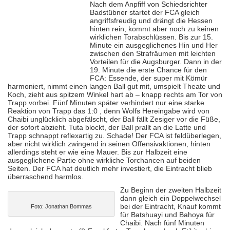
Nach dem Anpfiff von Schiedsrichter
Badstübner startet der FCA gleich
angriffsfreudig und drängt die Hessen
hinten rein, kommt aber noch zu keinen
wirklichen Torabschlüssen. Bis zur 15.
Minute ein ausgeglichenes Hin und Her
zwischen den Strafräumen mit leichten
Vorteilen für die Augsburger. Dann in der
19. Minute die erste Chance für den
FCA: Essende, der super mit Kömür
harmoniert, nimmt einen langen Ball gut mit, umspielt Theate und
Koch, zieht aus spitzem Winkel hart ab – knapp rechts am Tor von
Trapp vorbei. Fünf Minuten später verhindert nur eine starke
Reaktion von Trapp das 1:0 , denn Wolfs Hereingabe wird von
Chaibi unglücklich abgefälscht, der Ball fällt Zesiger vor die Füße,
der sofort abzieht. Tuta blockt, der Ball prallt an die Latte und
Trapp schnappt reflexartig zu. Schade! Der FCA ist feldüberlegen,
aber nicht wirklich zwingend in seinen Offensivaktionen, hinten
allerdings steht er wie eine Mauer. Bis zur Halbzeit eine
ausgeglichene Partie ohne wirkliche Torchancen auf beiden
Seiten. Der FCA hat deutlich mehr investiert, die Eintracht blieb
überraschend harmlos.
Zu Beginn der zweiten Halbzeit
dann gleich ein Doppelwechsel
bei der Eintracht, Knauf kommt
Foto: Jonathan Bommas
für Batshuayi und Bahoya für
Chaibi. Nach fünf Minuten