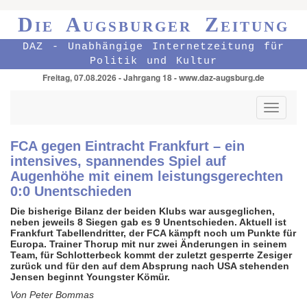
Die Augsburger Zeitung
DAZ - Unabhängige Internetzeitung für
Politik und Kultur
Freitag, 07.08.2026 - Jahrgang 18 - www.daz-augsburg.de
Toggle
navigati
FCA gegen Eintracht Frankfurt – ein
intensives, spannendes Spiel auf
Augenhöhe mit einem leistungsgerechten
0:0 Unentschieden
Die bisherige Bilanz der beiden Klubs war ausgeglichen,
neben jeweils 8 Siegen gab es 9 Unentschieden. Aktuell ist
Frankfurt Tabellendritter, der FCA kämpft noch um Punkte für
Europa. Trainer Thorup mit nur zwei Änderungen in seinem
Team, für Schlotterbeck kommt der zuletzt gesperrte Zesiger
zurück und für den auf dem Absprung nach USA stehenden
Jensen beginnt Youngster Kömür.
Von Peter Bommas