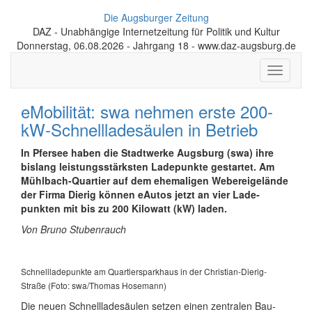
Die Augsburger Zeitung
DAZ - Unabhängige Internetzeitung für Politik und Kultur
Donnerstag, 06.08.2026 - Jahrgang 18 - www.daz-augsburg.de
Toggle
navigati
eMobilität: swa nehmen erste 200-
kW-Schnellladesäulen in Betrieb
In Pfersee haben die Stadt­werke Augsburg (swa) ihre
bislang leistungs­stärksten Lade­punkte gestartet. Am
Mühlbach-Quartier auf dem ehemaligen Weberei­gelände
der Firma Dierig können eAutos jetzt an vier Lade­
punkten mit bis zu 200 Kilowatt (kW) laden.
Von Bruno Stubenrauch
Schnell­lade­punkte am Quartiers­parkhaus in der Christian-Dierig-
Straße (Foto: swa/Thomas Hosemann)
Die neuen Schnell­lade­säulen setzen einen zentralen Bau­