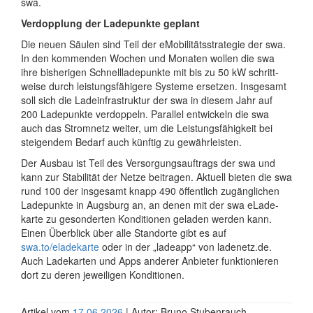
swa.
Verdopplung der Ladepunkte geplant
Die neuen Säulen sind Teil der eMobilitäts­strategie der swa.
In den kommenden Wochen und Monaten wollen die swa
ihre bisherigen Schnell­lade­punkte mit bis zu 50 kW schritt­
weise durch leistungs­fähigere Systeme ersetzen. Insgesamt
soll sich die Lade­infra­struktur der swa in diesem Jahr auf
200 Lade­punkte verdoppeln. Parallel entwickeln die swa
auch das Strom­netz weiter, um die Leistungs­fähigkeit bei
steigendem Bedarf auch künftig zu gewähr­leisten.
Der Ausbau ist Teil des Versorgungs­auftrags der swa und
kann zur Stabilität der Netze beitragen. Aktuell bieten die swa
rund 100 der insgesamt knapp 490 öffentlich zugänglichen
Lade­punkte in Augsburg an, an denen mit der swa eLade­
karte zu gesonderten Konditionen geladen werden kann.
Einen Überblick über alle Standorte gibt es auf
swa.to/eladekarte
oder in der „ladeapp“ von ladenetz.de.
Auch Lade­karten und Apps anderer Anbieter funktionieren
dort zu deren jeweiligen Konditionen.
Artikel vom
17.06.2026
| Autor: Bruno Stubenrauch