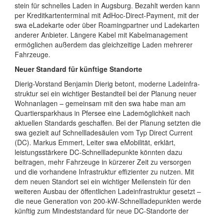
stein für schnelles Laden in Augsburg. Bezahlt werden kann
per Kredit­karten­terminal mit AdHoc-Direct-Payment, mit der
swa eLade­karte oder über Roaming­partner und Lade­karten
anderer Anbieter. Längere Kabel mit Kabel­management
ermöglichen außerdem das gleich­zeitige Laden mehrerer
Fahr­zeuge.
Neuer Standard für künftige Standorte
Dierig-Vorstand Benjamin Dierig betont, moderne Lade­infra­
struktur sei ein wichtiger Bestand­teil bei der Planung neuer
Wohn­anlagen – gemeinsam mit den swa habe man am
Quartiers­parkhaus in Pfersee eine Lade­möglichkeit nach
aktuellen Standards geschaffen. Bei der Planung setzten die
swa gezielt auf Schnell­lade­säulen vom Typ Direct Current
(DC). Markus Emmert, Leiter swa eMobilität, erklärt,
leistungs­stärkere DC-Schnell­lade­punkte könnten dazu
beitragen, mehr Fahr­zeuge in kürzerer Zeit zu versorgen
und die vorhandene Infra­struktur effizienter zu nutzen. Mit
dem neuen Standort sei ein wichtiger Meilen­stein für den
weiteren Ausbau der öffentlichen Lade­infra­struktur gesetzt –
die neue Generation von 200-kW-Schnell­lade­punkten werde
künftig zum Mindest­standard für neue DC-Standorte der