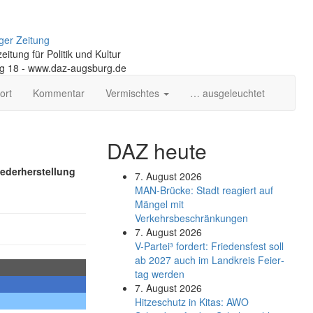
ger Zeitung
itung für Politik und Kultur
ng 18 - www.daz-augsburg.de
ort
Kommentar
Vermischtes
… ausgeleuchtet
DAZ heute
iederherstellung
7. August 2026
MAN-Brücke: Stadt reagiert auf
Mängel mit
Verkehrsbeschränkungen
7. August 2026
V-Partei­³ fordert: Friedens­fest soll
ab 2027 auch im Land­kreis Feier­
tag werden
7. August 2026
Hitzeschutz in Kitas: AWO