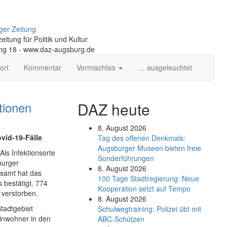
ger Zeitung
itung für Politik und Kultur
ng 18 - www.daz-augsburg.de
ort
Kommentar
Vermischtes
… ausgeleuchtet
tionen
DAZ heute
8. August 2026
vid-19-Fälle
Tag des offenen Denkmals:
Augsburger Museen bieten freie
Als Infektionsorte
Sonderführungen
burger
8. August 2026
esamt hat das
100 Tage Stadtregierung: Neue
 bestätigt. 774
Kooperation setzt auf Tempo
 verstorben.
8. August 2026
tadtgebiet
Schul­weg­trai­ning: Poli­zei übt mit
Einwohner in den
ABC-Schüt­zen