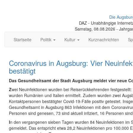
Die Augsbur
DAZ - Unabhängige Internetze
Samstag, 08.08.2026 - Jahrga
Startseite
Politik
Kultur
Kurznachrichten
Sp
Coronavirus in Augsburg: Vier Neuinfek
bestätigt
Das Gesundheitsamt der Stadt Augsburg meldet vier neue Co
Z
wei Neuinfektionen wurden bei Reiserückkehrenden festgestellt: 
wurden Rumänien und Italien ermittelt. Zudem wurden zwei Augs
Kontaktpersonen bestätigter Covid-19-Fälle positiv getestet. Insg
Gesundheitsamt in Augsburg 863 Infektionen mit dem Coronavirus
Personen sind genesen, 73 sind aktuell infiziert, 16 Personen sind
I
n den vergangenen sieben Tagen wurden 84 Neuinfektionen im S
gemeldet. Das entspricht etwa 28,2 Neuinfektionen pro 100.000 