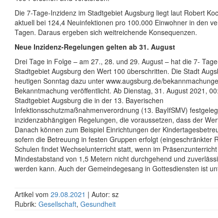
Die 7-Tage-Inzidenz im Stadtgebiet Augsburg liegt laut Robert Koch
aktuell bei 124,4 Neuinfektionen pro 100.000 Einwohner in den 
Tagen. Daraus ergeben sich weitreichende Konsequenzen.
Neue Inzidenz-Regelungen gelten ab 31. August
Drei Tage in Folge – am 27., 28. und 29. August – hat die 7- Tage
Stadtgebiet Augsburg den Wert 100 überschritten. Die Stadt Aug
heutigen Sonntag dazu unter www.augsburg.de/bekannmachungen
Bekanntmachung veröffentlicht. Ab Dienstag, 31. August 2021, 00
Stadtgebiet Augsburg die in der 13. Bayerischen
Infektionsschutzmaßnahmenverordnung (13. BayIfSMV) festgeleg
inzidenzabhängigen Regelungen, die voraussetzen, dass der Wert 
Danach können zum Beispiel Einrichtungen der Kindertagesbetreu
sofern die Betreuung in festen Gruppen erfolgt (eingeschränkter 
Schulen findet Wechselunterricht statt, wenn im Präsenzunterricht
Mindestabstand von 1,5 Metern nicht durchgehend und zuverlässi
werden kann. Auch der Gemeindegesang in Gottesdiensten ist unt
Artikel vom
29.08.2021
| Autor: sz
Rubrik:
Gesellschaft
,
Gesundheit