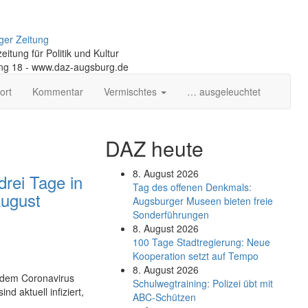
ger Zeitung
itung für Politik und Kultur
ng 18 - www.daz-augsburg.de
ort
Kommentar
Vermischtes
… ausgeleuchtet
DAZ heute
8. August 2026
drei Tage in
Tag des offenen Denkmals:
August
Augsburger Museen bieten freie
Sonderführungen
8. August 2026
100 Tage Stadtregierung: Neue
Kooperation setzt auf Tempo
8. August 2026
t dem Coronavirus
Schul­weg­trai­ning: Poli­zei übt mit
d aktuell infiziert,
ABC-Schüt­zen