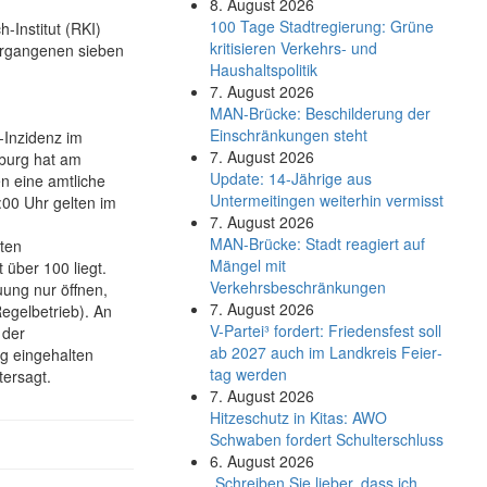
8. August 2026
100 Tage Stadtregierung: Grüne
-Institut (RKI)
kritisieren Verkehrs- und
vergangenen sieben
Haushaltspolitik
7. August 2026
MAN-Brücke: Beschilderung der
Einschränkungen steht
-Inzidenz im
7. August 2026
sburg hat am
Update: 14-Jährige aus
 eine amtliche
Untermeitingen weiterhin vermisst
:00 Uhr gelten im
7. August 2026
MAN-Brücke: Stadt reagiert auf
ten
Mängel mit
über 100 liegt.
Verkehrsbeschränkungen
ung nur öffnen,
7. August 2026
Regelbetrieb). An
V-Partei­³ fordert: Friedens­fest soll
 der
ab 2027 auch im Land­kreis Feier­
g eingehalten
tag werden
ersagt.
7. August 2026
Hitzeschutz in Kitas: AWO
Schwaben fordert Schulterschluss
6. August 2026
„Schreiben Sie lieber, dass ich