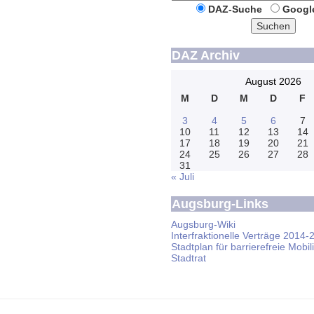
DAZ-Suche
Googl
Suchen
DAZ Archiv
August 2026
M
D
M
D
F
3
4
5
6
7
10
11
12
13
14
17
18
19
20
21
24
25
26
27
28
31
« Juli
Augsburg-Links
Augsburg-Wiki
Interfraktionelle Verträge 2014-
Stadtplan für barrierefreie Mobili
Stadtrat