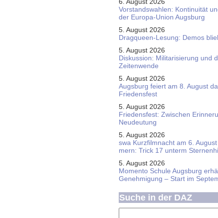
6. August 2026
Vorstandswahlen: Kontinuität u
der Europa-Union Augsburg
5. August 2026
Dragqueen-Lesung: Demos bliebe
5. August 2026
Diskussion: Mi­li­ta­ri­sie­rung u
Zeitenwende
5. August 2026
Augsburg feiert am 8. August d
Friedensfest
5. August 2026
Friedensfest: Zwischen Erinner
Neudeutung
5. August 2026
swa Kurz­film­nacht am 6. August 
mern: Trick 17 unterm Sternen­
5. August 2026
Momento Schule Augsburg erhäl
Genehmigung – Start im Septe
Suche in der DAZ