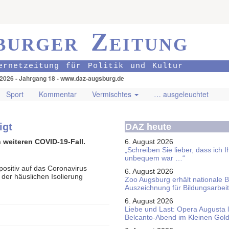
burger Zeitung
ernetzeitung für Politik und Kultur
.2026 - Jahrgang 18 - www.daz-augsburg.de
Sport
Kommentar
Vermischtes
… ausgeleuchtet
igt
DAZ heute
 weiteren COVID-19-Fall.
6. August 2026
„Schreiben Sie lieber, dass ich 
unbequem war …“
ositiv auf das Coronavirus
6. August 2026
der häuslichen Isolierung
Zoo Augsburg erhält nationale 
Auszeichnung für Bildungsarbeit
6. August 2026
Liebe und Last: Opera Augusta 
Belcanto-Abend im Kleinen Gol