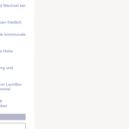
nd Wechsel bei
n friedlich
nd die kommunale
as Hohe
ung und
im Lech­flim­
himmel
t
mber