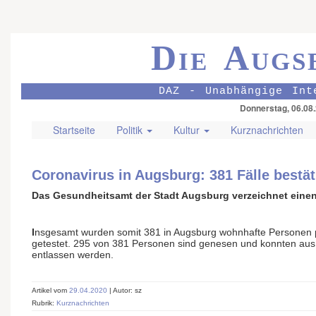
Die Augs
DAZ - Unabhängige Int
Donnerstag, 06.08
Startseite
Politik
Kultur
Kurznachrichten
Coronavirus in Augsburg: 381 Fälle bestät
Das Gesundheitsamt der Stadt Augsburg verzeichnet einen
I
nsgesamt wurden somit 381 in Augsburg wohnhafte Personen p
getestet. 295 von 381 Personen sind genesen und konnten aus 
entlassen werden.
Artikel vom
29.04.2020
| Autor: sz
Rubrik:
Kurznachrichten