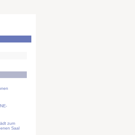
Ihnen
BNE-
lädt zum
denen Saal