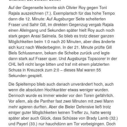
Auf der Gegenseite konnte sich Olivier Roy gegen Toni
Rajala auszeichnen (7.). Exemplarisch für das hohe Tempo
dann die 12. Minute: Auf Augsburger Seite scheiterten
Fraser und Sahir Gill, im direkten Gegenzug vergab Rajala
einen Alleingang und Sekunden später hielt Roy auch noch
stark gegen Anssi Salmela. So blieb es trotz dieser ganzen
Möglichkeiten beim 1:0 nach 20 Minuten, aber dies änderte
sich kurz nach Wiederbeginn. In der 21. Minute prüfte Gill
Biels Schlussmann, bekam die Scheibe zurück und legte
dann stark auf Fraser quer. Und Augsburgs Topscorer in der
CHL ließ nicht lange bitten und traf mit einem platzierten
Schuss in Kreuzeck zum 2:0 – dieses Mal waren 55
Sekunden gespielt.
Die Spieltempo blieb auch danach unverändert hoch, auch
wenn die absoluten Hochkaräter etwas weniger wurden.
Dennoch wurde es immer wieder vor den Toren gefährlich.
Vor allem, als die Panther fast zwei Minuten mit zwei Mann
mehr agieren durften. Aber die Bieler Defensive ließ trotz
einiger guter Möglichkeiten keinen Treffer zu, hatte wenig
später aber auch Glück, dass Schüsse von Brady Lamb (32.)
und Payerl (33.) nur hauchdünn am Tor vorbeigingen. Doch