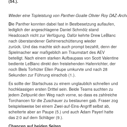
(54.).
Wieder eine Topleistung von Panther-Goalie Olivier Roy DAZ-Archi
D
ie Panther konnten dabei fast in Bestbesetzung auflaufen,
lediglich der angeschlagene Daniel Schmölz stand
Headcoach nicht zur Verfügung. Dafür kehrte Drew LeBlanc
nach überstandener Gehirnerschütterung wieder
zurück. Und das machte sich auch prompt bezahlt, denn der
Spielmacher war maßgeblich am Traumstart des AEV
beteiligt. Nach einem starken Aufbaupass von Scott Valentine
bediente LeBlanc direkt den freistehenden Hafenrichter, der
noch Biels Torhüter Ellen Paupe umkurvte und nach 28
Sekunden zur Führung einschob (1.).
Es sollte der Startschuss zu einem unglaublich schnellen und
hochklassigen ersten Drittel sein. Beide Teams suchten zu
jedem Zeitpunkt den Weg nach vorne, so dass es zahlreiche
Torchancen für die Zuschauer zu bestaunen gab. Fraser zog
beispielsweise bei einem Zwei-auf-Eins-Angriff selbst ab,
scheiterte aber an Paupe (5.) und auch Adam Payerl hatte
das 2:0 auf dem Schläger (9.).
Chancen auf beiden Seiten